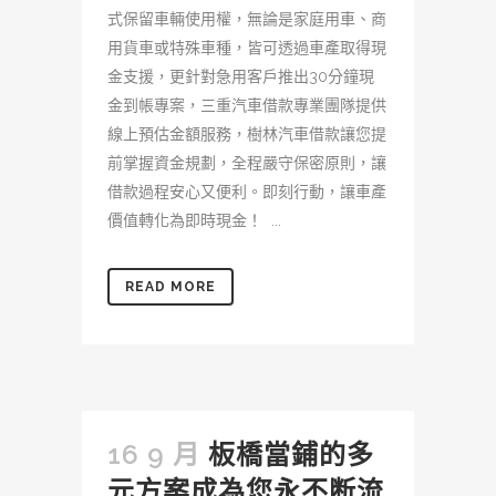
式保留車輛使用權，無論是家庭用車、商
用貨車或特殊車種，皆可透過車產取得現
金支援，更針對急用客戶推出30分鐘現
金到帳專案，三重汽車借款專業團隊提供
線上預估金額服務，樹林汽車借款讓您提
前掌握資金規劃，全程嚴守保密原則，讓
借款過程安心又便利。即刻行動，讓車產
價值轉化為即時現金！ ...
READ MORE
16 9 月
板橋當鋪的多
元方案成為您永不断流