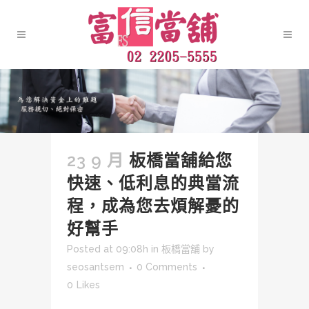
23 9 月
板橋當舖給您
快速、低利息的典當流
程，成為您去煩解憂的
好幫手
Posted at 09:08h
in
板橋當舖
by
seosantsem
0 Comments
0
Likes