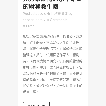
的財務救生圈
Posted at 07:07h
in
板橋當鋪
by
seosantsem
0 Comments
0
Likes
板橋當鋪幫您跨越銀行信用的障礙，輕鬆
解決資金難題，不論是個人生活資金周
轉，還是企業業務拓展，它以親情式的服
務理念，把每一位顧客當作家人一樣對
待。店內環境簡單明亮，沒有傳統當舖的
那種肅穆和壓力，讓人感覺輕鬆自在。它
深知借錢只是一時的資金困難，而不是身
份的象徵。因此，板橋當鋪非常重視客戶
的信譽，替客戶保密，是一個信譽至上的
借貸之選。 ...