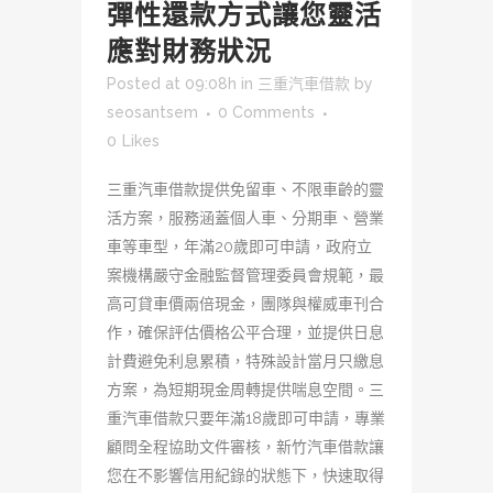
彈性還款方式讓您靈活
應對財務狀況
Posted at 09:08h
in
三重汽車借款
by
seosantsem
0 Comments
0
Likes
三重汽車借款提供免留車、不限車齡的靈
活方案，服務涵蓋個人車、分期車、營業
車等車型，年滿20歲即可申請，政府立
案機構嚴守金融監督管理委員會規範，最
高可貸車價兩倍現金，團隊與權威車刊合
作，確保評估價格公平合理，並提供日息
計費避免利息累積，特殊設計當月只繳息
方案，為短期現金周轉提供喘息空間。三
重汽車借款只要年滿18歲即可申請，專業
顧問全程協助文件審核，新竹汽車借款讓
您在不影響信用紀錄的狀態下，快速取得