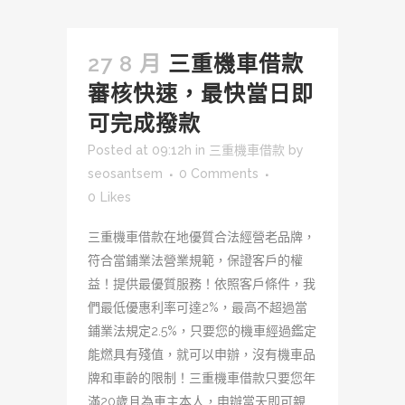
27 8 月
三重機車借款
審核快速，最快當日即
可完成撥款
Posted at 09:12h
in
三重機車借款
by
seosantsem
0 Comments
0
Likes
三重機車借款在地優質合法經營老品牌，
符合當鋪業法營業規範，保證客戶的權
益！提供最優質服務！依照客戶條件，我
們最低優惠利率可達2%，最高不超過當
鋪業法規定2.5%，只要您的機車經過鑑定
能燃具有殘值，就可以申辦，沒有機車品
牌和車齡的限制！三重機車借款只要您年
滿20歲且為車主本人，申辦當天即可親