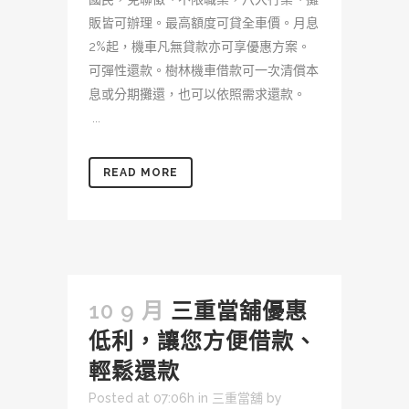
販皆可辦理。最高額度可貸全車價。月息
2%起，機車凡無貸款亦可享優惠方案。
可彈性還款。樹林機車借款可一次清償本
息或分期攤還，也可以依照需求還款。
...
READ MORE
10 9 月
三重當舖優惠
低利，讓您方便借款、
輕鬆還款
Posted at 07:06h
in
三重當舖
by