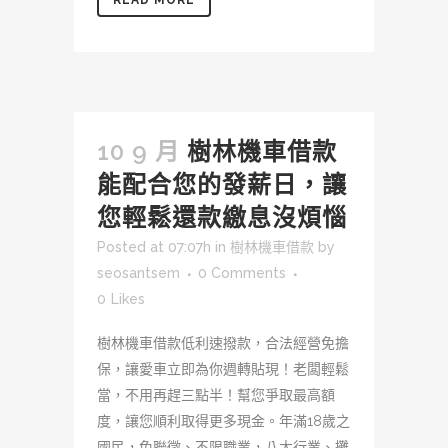
READ MORE
10 9 月
樹林機車借款
能配合您的發薪日，讓
您輕鬆還款繳息沒煩惱
Posted at 07:07h
in
樹林機車借款
by
seosantsem
0 Comments
0
Likes
樹林機車借款低利速撥款，合法經營免擔
保，讓愛車立即為你週轉貼現！老闆輕鬆
當，不用再趕三點半！幫您爭取最高額
度，讓您順利取得更多現金。年滿18歲之
國民，免聯徵、不限職業，八大行業、攤