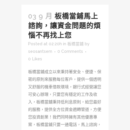
03 9 月
板橋當鋪馬上
諮詢，讓資金問題的煩
惱不再找上您
Posted at 02:20h
in
板橋當鋪
by
seosantsem
0 Comments
0
Likes
板橋當鋪成立以來秉持著安全、便捷、保
密的原則來服務每位客戶，提供一個透明
又舒服的機車借款環境，銀行式經營讓您
可安心辦理，只要您有穩定的工作及收
入，板橋當舖秉持低利息原則，給您最好
的服務，提供全方位資金週轉管道，方便
您投資創業！我們同時擁有其他優惠專
案，板橋當鋪只要一通電話，馬上諮詢，