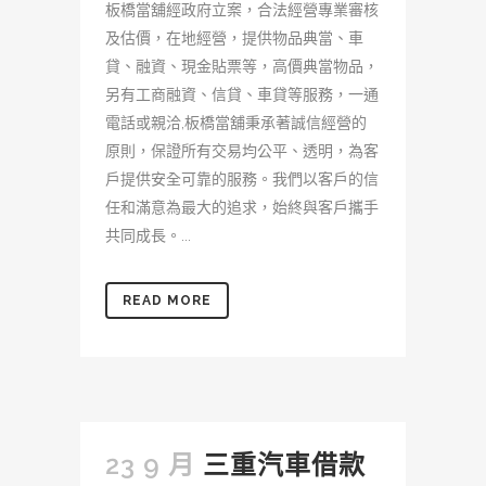
板橋當舖經政府立案，合法經營專業審核
及估價，在地經營，提供物品典當、車
貸、融資、現金貼票等，高價典當物品，
另有工商融資、信貸、車貸等服務，一通
電話或親洽,板橋當舖秉承著誠信經營的
原則，保證所有交易均公平、透明，為客
戶提供安全可靠的服務。我們以客戶的信
任和滿意為最大的追求，始終與客戶攜手
共同成長。...
READ MORE
23 9 月
三重汽車借款