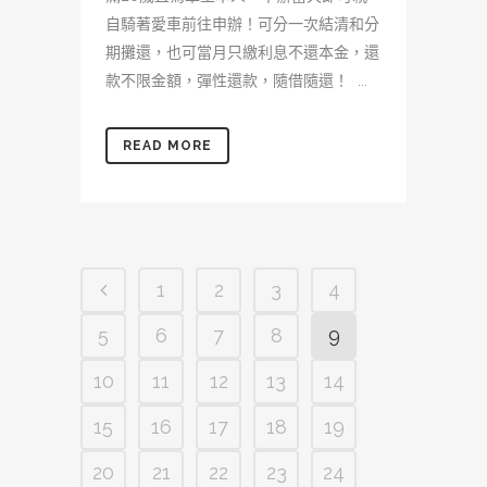
自騎著愛車前往申辦！可分一次結清和分
期攤還，也可當月只繳利息不還本金，還
款不限金額，彈性還款，隨借隨還！ ...
READ MORE
1
2
3
4
5
6
7
8
9
10
11
12
13
14
15
16
17
18
19
20
21
22
23
24