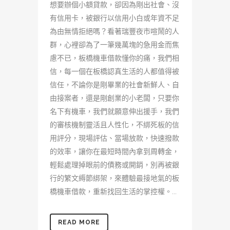
想要辦個小額貸款，卻因為剛出社會、沒
有信用卡，被銀行以信用小白或年資不足
為由無情拒絕嗎？看著瑞豐夜市喧鬧的人
群，心裡卻為了一筆幾萬塊的急用金而焦
慮不已，板橋機車借款懂你的痛，我們相
信，每一個在板橋認真生活的人都值得被
信任，不論你是剛畢業的社會新鮮人、自
由接案者，還是剛創業的小老闆，只要你
名下有機車，我們就願意伸出援手，我們
的審核機制靈活且人性化，不綁死板的信
用評分，現場評估、當場放款，快速撥款
的效率，讓你在最短時間內拿到周轉金，
輕鬆處理掉眼前的債務或開銷，別再被銀
行的繁文縟節綁架，來體驗最接地氣的板
橋機車借款，重新找回生活的掌控權。...
READ MORE