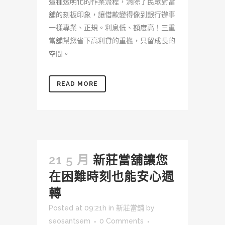
這種透明化的作業流程，消除了民眾對當
舖的刻板印象，讓借款變得像到銀行辦事
一樣專業、正規。利息低、額度高！三重
當舖幫您省下高利貸的重擔，只留成長的
空間。 ...
READ MORE
21 5 月
新莊當舖讓您
在困難時刻也能安心週
轉
Posted at 09:21h
in
新莊當舖
by
seosantsem
0 Comments