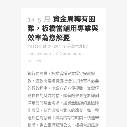
14 5 月
資金周轉有困
難，板橋當舖用專業與
效率為您解憂
Posted at 09:29h
in
板橋當舖
by
seosantsem
0 Comments
0
Likes
銀行要開會，板橋當舖只要鑑定完就撥
款，這款閃電核貸流程優化了所有不必要
的行政程序，申請方式方便極致，無需填
寫長長的財力問卷，顯著的效果在於即刻
滿足您的現金需求，讓資金斷鏈的風險降
到最低，我們深知台北人的節奏，每一秒
鐘都在為您省下無謂的等待時間。快速審
核術，免去銀行繁瑣公文，板橋當舖鑑定