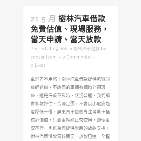
21 5 月
樹林汽車借款
免費估值、現場服務，
當天申請、當天放款
Posted at 09:20h
in
樹林汽車借款
by
seosantsem
0 Comments
0
Likes
車況差不用愁！樹林汽車借款提供包容瑕
疵輕鬆借，不論您的車輛有細微外觀瑕
疵，還是保養不及時、狀況普通，我們都
會客觀評估、合理定價，不會因小瑕疵過
度壓低車價。屏東汽車借款專注考量車輛
核心價值，只要車輛能正常使用，即便車
況不佳，也能為您提供對應的放款支援，
樹林汽車借款審核簡便、放款迅速，全程