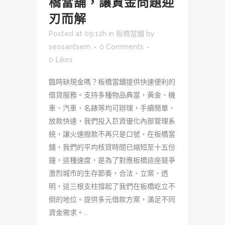
橋當舖，讓資金問題迎
刃而解
Posted at 09:12h
in
板橋當舖
by
seosantsem
0 Comments
0
Likes
臨時缺現金嗎？板橋當舖提供快速便利的
借貸服務。支持多種物品典當，黃金、機
車、汽車、名錶等均可辦理，手續簡單、
放款快速，我們投入巨資優化內部管理系
統，讓火速撥款不再只是口號，在板橋當
舖，我們的平均核貸時間已縮短至十五份
鐘，這種速度，是為了對應板橋這座競爭
激烈城市的生存節奏，合法、立案、透
明，這三根支柱撐起了我們在板橋屹立不
倒的地位。提供多元借款方案，滿足不同
資金需求。...