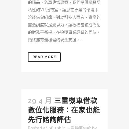
的精品、名車典當專案，我們提供極具隱
私性的VIP接待室，讓您在專業的環境中
洽談借貸細節，對於科技人而言，資產的
靈活調度就是競爭力，讓板橋當舖成為您
的財務平衡桿，在追逐事業巔峰的同時，
始終擁有最穩健的現金支援。...
READ MORE
29 4 月
三重機車借款
數位化服務：在家也能
先行諮詢評估
Posted at 08:19h
in
三重機車借款
by