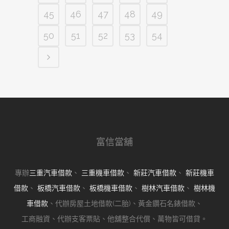
45
46
47
48
49
50
51
52
53
54
富信當舖
專辦
三重汽車借款
、
三重機車借款
、
新莊汽車借款
、
新莊機車
借款
、
板橋汽車借款
、
板橋機車借款
、
樹林汽車借款
、
樹林機
車借款
、代辦房屋土地借款(二胎)、黃金鑽石名錶借款、
工商融資、代辦支客票貼、他舖整合代償、萬物皆可借貸。