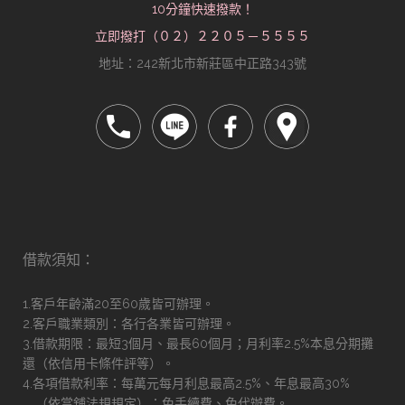
10分鐘快速撥款！
立即撥打（０２）２２０５－５５５５
地址：242新北市新莊區中正路343號
借款須知：
1.客戶年齡滿20至60歲皆可辦理。
2.客戶職業類別：各行各業皆可辦理。
3.借款期限：最短3個月、最長60個月；月利率2.5%本息分期攤
還（依信用卡條件評等）。
4.各項借款利率：每萬元每月利息最高2.5%、年息最高30%
（依當舖法規規定）；免手續費、免代辦費。