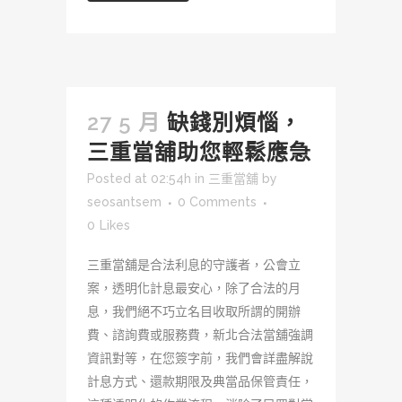
27 5 月
缺錢別煩惱，
三重當舖助您輕鬆應急
Posted at 02:54h
in
三重當舖
by
seosantsem
0 Comments
0
Likes
三重當舖是合法利息的守護者，公會立
案，透明化計息最安心，除了合法的月
息，我們絕不巧立名目收取所謂的開辦
費、諮詢費或服務費，新北合法當舖強調
資訊對等，在您簽字前，我們會詳盡解說
計息方式、還款期限及典當品保管責任，