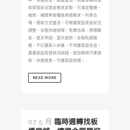
押，快速救急，額度靈活，根據車輛估值
和突發狀況資金需求定製，可滿足醫療、
維修、補償等各種急用錢需求，利率合
理，還款方式靈活，可根據家庭資金狀況
調整。全程快速辦理，免費估值、現場審
批，當天申請、當天放款，全程私密服
務，不打擾家人休養、不泄露家庭信息。
嘉義家庭突發狀況缺錢，就找樹林汽車借
款，快速救急，守護家庭安穩。...
READ MORE
07 5 月
臨時週轉找板