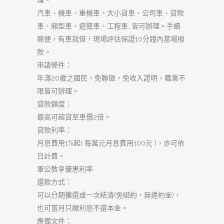
理。
汽車、機車、重機車、大小貨車、公司車、貸款
車、廂型車、遊覽車、工程車…皆可辦理。手續
簡便，有車就借，現場評估保證10分鐘內當場撥
款。
申請條件：
年滿20歲之國民，免聯徵，免收入證明，職業不
限皆可辦理。
貸款額度：
最高可超貸至車價2倍。
貸款利率：
月息費用1%起( 每萬元月息費用100元 )，亦可依
日計費。
軍公教享優惠利率
還款方式：
可以分期攤還或一次結清(免綁約，無違約金)，
也可當月只繳利息不還本金。
應備文件：