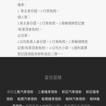
機車：
1. 車主身分證。2.行車執照。
個人車：
1.車主身分證。2.行車執照。3.車輛領牌登記書
(有車貸者免附)。
公司車：
1.公司負責人身分證。2.行車執照。3.車輛領牌登
記書(有車貸者免附)。4.公司大小章。5.營利事業
登記證或經濟部核准函二擇一。
富信當舖
專辦
三重汽車借款
、
三重機車借款
、
新莊汽車借款
、
新莊機車
借款
、
板橋汽車借款
、
板橋機車借款
、
樹林汽車借款
、
樹林機