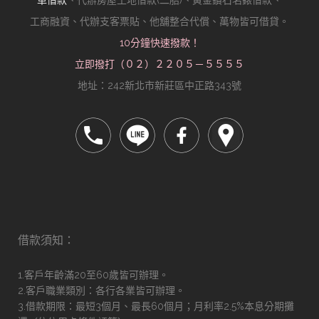
車借款
、代辦房屋土地借款(二胎)、黃金鑽石名錶借款、
工商融資、代辦支客票貼、他舖整合代償、萬物皆可借貸。
10分鐘快速撥款！
立即撥打（０２）２２０５－５５５５
地址：242新北市新莊區中正路343號
借款須知：
1.客戶年齡滿20至60歲皆可辦理。
2.客戶職業類別：各行各業皆可辦理。
3.借款期限：最短3個月、最長60個月；月利率2.5%本息分期攤