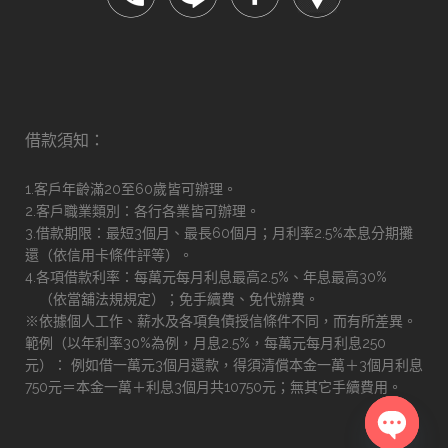
借款須知：
1.客戶年齡滿20至60歲皆可辦理。
2.客戶職業類別：各行各業皆可辦理。
3.借款期限：最短3個月、最長60個月；月利率2.5%本息分期攤
還（依信用卡條件評等）。
4.各項借款利率：每萬元每月利息最高2.5%、年息最高30%
（依當舖法規規定）；免手續費、免代辦費。
※依據個人工作、薪水及各項負債授信條件不同，而有所差異。
範例（以年利率30%為例，月息2.5%，每萬元每月利息250
元）： 例如借一萬元3個月還款，得須清償本金一萬＋3個月利息
750元＝本金一萬＋利息3個月共10750元；無其它手續費用。