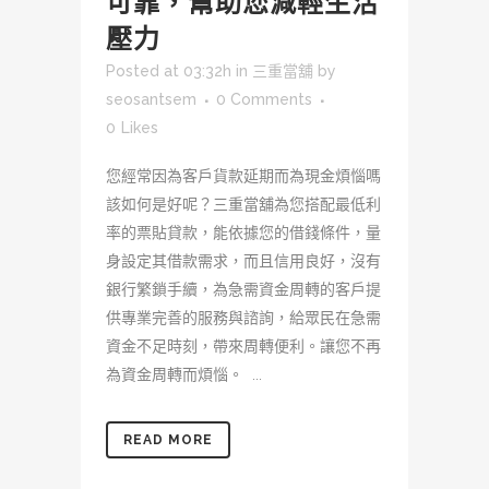
可靠，幫助您減輕生活
壓力
Posted at 03:32h
in
三重當舖
by
seosantsem
0 Comments
0
Likes
您經常因為客戶貨款延期而為現金煩惱嗎
該如何是好呢？三重當舖為您搭配最低利
率的票貼貸款，能依據您的借錢條件，量
身設定其借款需求，而且信用良好，沒有
銀行繁鎖手續，為急需資金周轉的客戶提
供專業完善的服務與諮詢，給眾民在急需
資金不足時刻，帶來周轉便利。讓您不再
為資金周轉而煩惱。 ...
READ MORE