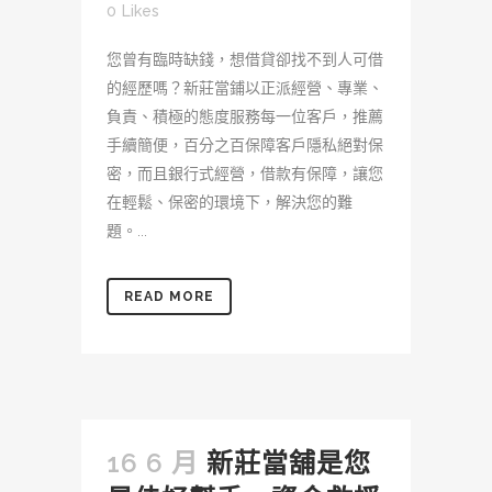
0
Likes
您曾有臨時缺錢，想借貸卻找不到人可借
的經歷嗎？新莊當鋪以正派經營、專業、
負責、積極的態度服務每一位客戶，推薦
手續簡便，百分之百保障客戶隱私絕對保
密，而且銀行式經營，借款有保障，讓您
在輕鬆、保密的環境下，解決您的難
題。...
READ MORE
16 6 月
新莊當舖是您