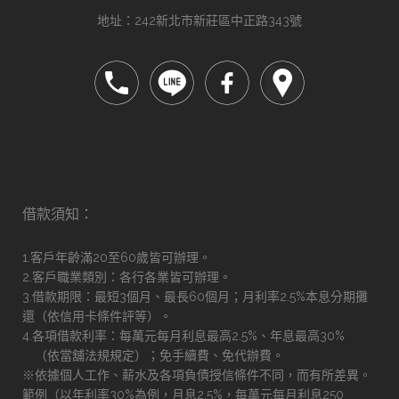
地址：242新北市新莊區中正路343號
借款須知：
1.客戶年齡滿20至60歲皆可辦理。
2.客戶職業類別：各行各業皆可辦理。
3.借款期限：最短3個月、最長60個月；月利率2.5%本息分期攤
還（依信用卡條件評等）。
4.各項借款利率：每萬元每月利息最高2.5%、年息最高30%
（依當舖法規規定）；免手續費、免代辦費。
※依據個人工作、薪水及各項負債授信條件不同，而有所差異。
範例（以年利率30%為例，月息2.5%，每萬元每月利息250