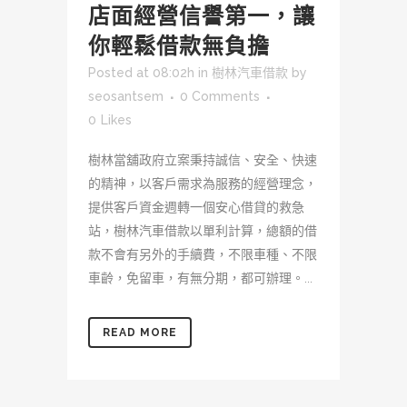
店面經營信譽第一，讓
你輕鬆借款無負擔
Posted at 08:02h
in
樹林汽車借款
by
seosantsem
0 Comments
0
Likes
樹林當舖政府立案秉持誠信、安全、快速
的精神，以客戶需求為服務的經營理念，
提供客戶資金週轉一個安心借貸的救急
站，樹林汽車借款以單利計算，總額的借
款不會有另外的手續費，不限車種、不限
車齡，免留車，有無分期，都可辦理。...
READ MORE