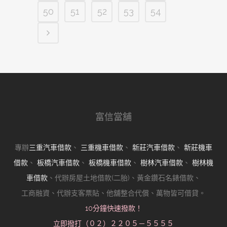
50
51
52
53
54
富信當舖
專辦
三重汽車借款
、
三重機車借款
、
新莊汽車借款
、
新莊機車
借款
、
板橋汽車借款
、
板橋機車借款
、
樹林汽車借款
、
樹林機
車借款
、代辦房屋土地借款(二胎)、黃金鑽石名錶借款、
工商融資、代辦支客票貼、他舖整合代償、萬物皆可借貸。
10分鐘快速撥款！
立即撥打（０２）２２０５－５５５５