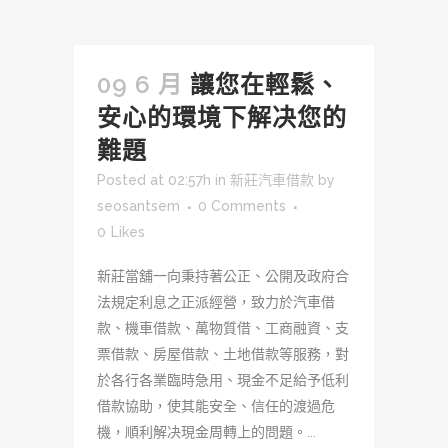
09 6 月
讓您在輕鬆、
安心的環境下解决您的
難題
Posted at 02:57h
in
新莊汽車借款
by
seosantsem
0 Comments
0
Likes
新莊當舖一向秉持著公正、公開及政府合
法規定利息之正派經營，致力於汽車借
款、機車借款、萬物質借、工商融資、支
票借款、房屋借款、土地借款等服務，對
於各行各業臨時急用、現金不足給予低利
借款協助，使其能安全、信任的渡過危
機，順利解决現金周轉上的問題。...