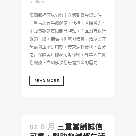
0
Likes
請問哪裡可以借錢？在遇到資金短缺時，
三重當鋪有手續簡便、快捷、省時省力、
不受貸款額度限制等特點，而且沒有銀行
繁鎖手續，無需抵押就可借貸，給眾民在
急需資金不足時刻，帶來週轉便利，百分
之百保障客戶隱私絕對保密，專業人員幫
您服務，立即解決您急需資金的壓力。...
READ MORE
02 6 月
三重當舖誠信