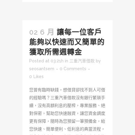
02 6 月
讓每一位客戶
能夠以快速而又簡單的
獲取所需週轉金
Posted at 03:21h
in
三重汽車借款
by
seosantsem
0 Comments
0
Likes
您曾有臨時缺錢，想借貸卻找不到人可借
的經驗嗎？三重汽車借款沒有銀行繁瑣手
續，沒有高額利息的壓榨，專業服務、絕
對保密，幫助您快速融資，讓您資金調度
更有保障，隨時為您預留一筆預備金，給
您快速、簡單便利、低利息的典當流程，