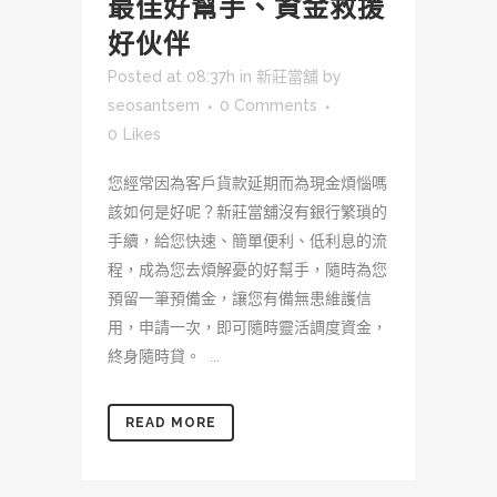
最佳好幫手、資金救援
好伙伴
Posted at 08:37h
in
新莊當舖
by
seosantsem
0 Comments
0
Likes
您經常因為客戶貨款延期而為現金煩惱嗎
該如何是好呢？新莊當舖沒有銀行繁瑣的
手續，給您快速、簡單便利、低利息的流
程，成為您去煩解憂的好幫手，隨時為您
預留一筆預備金，讓您有備無患維護信
用，申請一次，即可隨時靈活調度資金，
終身隨時貸。 ...
READ MORE