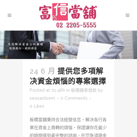
24 6 月
提供您多項解
决資金煩惱的專案選擇
Posted at 01:46h
in
板橋機車借款
by
seosantsem
0 Comments
0
Likes
板橋當舖秉持合法經營信念，解决各行各
業在資金上周轉的煩惱，保證讓你花最少
的時間得到最完整的諮詢，在您急須現金