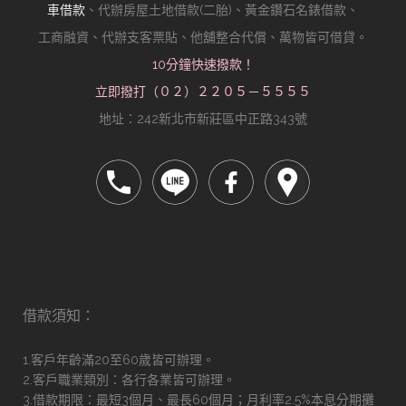
車借款
、代辦房屋土地借款(二胎)、黃金鑽石名錶借款、
工商融資、代辦支客票貼、他舖整合代償、萬物皆可借貸。
10分鐘快速撥款！
立即撥打（０２）２２０５－５５５５
地址：242新北市新莊區中正路343號
借款須知：
1.客戶年齡滿20至60歲皆可辦理。
2.客戶職業類別：各行各業皆可辦理。
3.借款期限：最短3個月、最長60個月；月利率2.5%本息分期攤