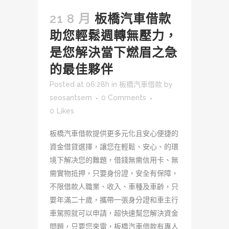
21 8 月
板橋汽車借款
助您輕鬆週轉無壓力，
是您解決當下燃眉之急
的最佳夥伴
Posted at 06:28h
in
板橋汽車借款
by
seosantsem
0 Comments
0
Likes
板橋汽車借款提供更多元化且安心便捷的
資金借貸選擇，讓您在輕鬆、安心、的環
境下解决您的難題，借錢無需信用卡、無
需實物抵押，只要身份證，安全有保障，
不限借款人職業、收入、車種及車齡，只
要年滿二十歲，攜帶一張身分證和車主行
車駕照就可以申請，超快速幫您解決資金
問題，只要您來電，板橋汽車借款有專人