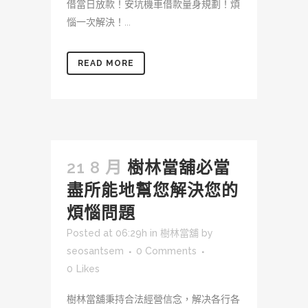
借當日放款！安坑機車借款量身規劃！煩
惱一次解決！...
READ MORE
21 8 月
樹林當舖必當
盡所能地幫您解決您的
煩惱問題
Posted at 06:29h
in
樹林當舖
by
seosantsem
0 Comments
0
Likes
樹林當舖秉持合法經營信念，解决各行各