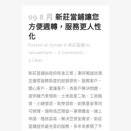
09 8 月
新莊當鋪讓您
方便週轉，服務更人性
化
Posted at 03:09h
in
新莊當鋪
by
seosantsem
0 Comments
0
Likes
新莊當鋪由政府核准立案；秉持著誠信理
念優質服務態度的經營原則，服務客戶、
關心客戶、愛護客戶，為客戶解決問題，
提供機汽車借款、土地房屋二胎、工商融
資、小額借貸、助學貸款、創業基金等均
可辦理，隨時為您預留一筆預備金，線上
申請、稽核容易，解决您資金需求，新莊
當鋪提供最完善的服務，多年來累積了不