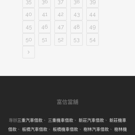
35
36
37
38
39
40
41
42
43
44
45
46
47
48
49
50
51
52
53
54
富信當舖
專辦
三重汽車借款
、
三重機車借款
、
新莊汽車借款
、
新莊機車
借款
、
板橋汽車借款
、
板橋機車借款
、
樹林汽車借款
、
樹林機