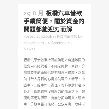
29 8 月
板橋汽車借款
手續簡便，關於資金的
問題都能迎刃而解
Posted at 02:00h
in
板橋汽車借款
by
seosantsem
0 Comments
0
Likes
板橋汽車借款秉持著誠信助人度過難關的
信念用心經營著，不限制廠牌、車齡，分
期貸款中的車輛也能夠辦理再借款，以幫
助甘苦人周轉的心情協助客戶，新車、中
古車、二胎車均可辦理，資料絕對保密不
外泄，都能夠在沒有壓力的情況之下，超
優利率絕對保密，有無分期均可貸，現金
車、分期車皆可核發。公定月息，隨時可