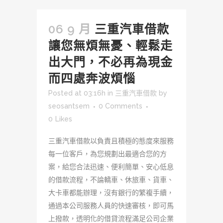
06 9 月
三重汽車借款
讓您無煩無憂、輕鬆走
出大門，不必再為現金
而四處奔波煩惱
Posted at 03:16h
in
三重汽車借款
by
seosantsem
0 Comments
0
Likes
三重汽車借款以負責且積極的態度來服務
每一位客戶，為您規劃出最適合您的方
案，給您合法迅速、便利簡單、安心低息
的借款流程，不論轎車、休旅車、貨車、
大卡車都能辦理，沒有銀行的繁複手續，
通過本公司服務人員的快速審核，即可馬
上撥款，透明化的借貸流程滿足公司企業