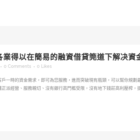
各業得以在簡易的融資借貸筦道下解决資
0 Comments
0
Likes
客戶一時的資金需求，即可為您服務，進而突破現有瓶頸，可以幫你規劃
舖正派經營、服務親切、沒有銀行高門檻受限，沒有地下錢莊高利壓榨，