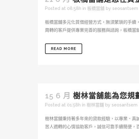
Posted at 08:58h
in
板橋當舖
by
seosantsem
板橋當舖多元化質借經營方式，無須繁瑣的手續
周轉的客戶提供專業完善的服務與諮詢，板橋當舖
READ MORE
15 6 月
樹林當舖能為您規
Posted at 01:58h
in
樹林當舖
by
seosantsem
樹林當舖秉持著多年來的貸款經驗，以專業、真
苦人週轉的心情協助客戶，誠信可靠手續簡便，百