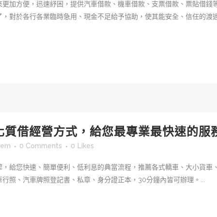
來更加方便，迅速紓困，提供汽車借款、機車借款、支票借款、票貼借錢
了，對於各行各業臨時急用、現金不足給予協助，使其能安全、信任的渡
化質借經營方式，給您最專業最快速的服
sem
0 Comments
0
Likes
榨，給您快速、簡單便利、低利息的典當流程，推薦各式轎車、大小貨車
行照、汽車牌照登記書、私章、身分證正本，30分鐘內皆可辦理。...