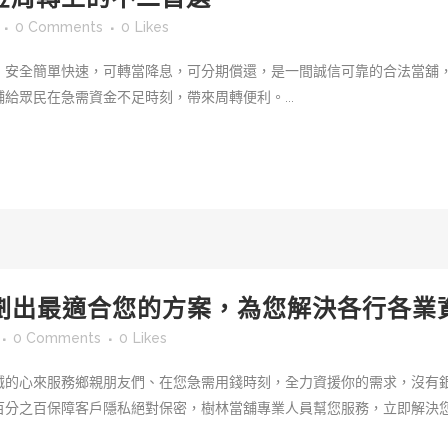
0 Comments
0
Likes
，安全簡單快速，可轉當降息，可分期償還，是一間誠信可靠的合法當舖
給眾民在急需資金不足時刻，帶來周轉便利。...
劃出最適合您的方案，為您解決各行各業
0 Comments
0
Likes
誠的心來服務鄉親朋友們、在您急需用錢時刻，全力資援你的需求，沒有
分之百保障客戶隱私絕對保密，樹林當舖專業人員幫您服務，立即解決您急