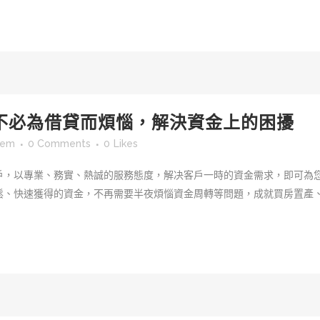
不必為借貸而煩惱，解決資金上的困擾
sem
0 Comments
0
Likes
戶，以專業、務實、熱誠的服務態度，解决客戶一時的資金需求，即可為
、快速獲得的資金，不再需要半夜煩惱資金周轉等問題，成就買房置產、投