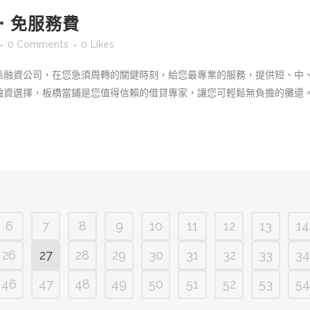
．免服務費
0 Comments
0
Likes
派融資公司，在您急須周轉的關鍵時刻，給您最專業的服務，提供短、中
資選擇，板橋當鋪是您值得信賴的借貸專家，讓您可輕鬆無負擔的攤還。.
6
7
8
9
10
11
12
13
14
26
27
28
29
30
31
32
33
34
46
47
48
49
50
51
52
53
54