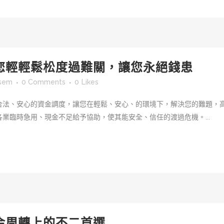
您輕輕鬆松度過難關，讓您永絕錢患
tsem
0 Comments
0
Likes
合法、安心的資金調度，讓您在輕鬆、安心、的環境下，解決您的難題，
業臨時急用、現金不足給予協助，使其能安全、信任的渡過危機。...
金周轉上的不二首選