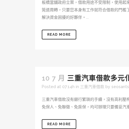
板橋當舖政府立案，借款用途不受限制，使用起
筦道周轉，只要您本身有工作就符合借款的門檻
解決資金困擾的好夥伴。...
READ MORE
10 7 月
三重汽車借款多元
Posted at 07:14h
in
三重汽車借款
by
seosant
三重汽車借款沒有銀行繁瑣的手續，沒有高利壓
免保人、免聯徵、免房保，均可辦理只要備妥汽車
READ MORE