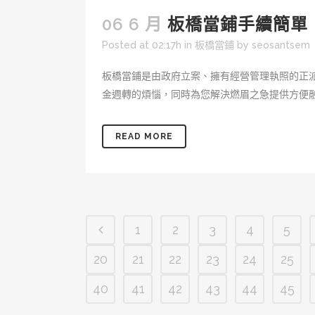
06 6 月
板橋當鋪手續簡單
Posted at 02:17h
in
板橋當鋪
by
seosantsem
板橋當鋪是由政府立案、擁有經營管理執照的正
金週轉的煩惱，同時為您解決燃眉之急提供方便融
READ MORE
1
2
3
4
5
20
21
22
23
24
25
40
41
42
43
44
45