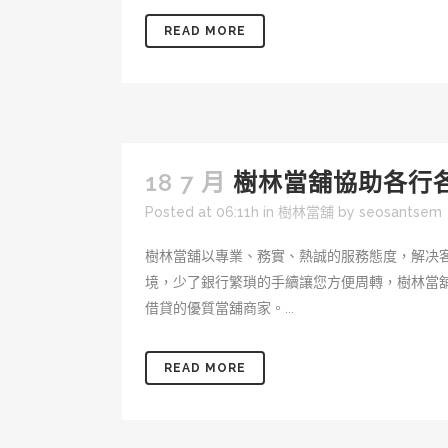
READ MORE
18 7 月
樹林當舖協助各行
Posted at 06:11h
in
樹林當舖
by
seosantsem
樹林當舖以專業、務實、熱誠的服務態度，解决
境，少了銀行繁瑣的手續讓您方便周轉，樹林當
借貸的優質當舖商家。...
READ MORE