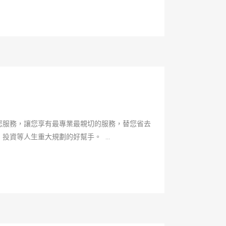
您服務，讓您享有最專業最親切的服務，替您省去
資等人生重大規劃的好幫手。 ...