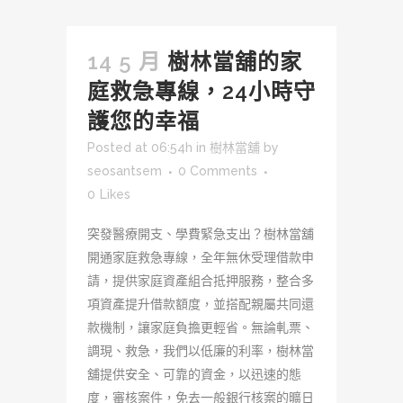
14 5 月
樹林當舖的家
庭救急專線，24小時守
護您的幸福
Posted at 06:54h
in
樹林當舖
by
seosantsem
0 Comments
0
Likes
突發醫療開支、學費緊急支出？樹林當舖
開通家庭救急專線，全年無休受理借款申
請，提供家庭資產組合抵押服務，整合多
項資產提升借款額度，並搭配親屬共同還
款機制，讓家庭負擔更輕省。無論軋票、
調現、救急，我們以低廉的利率，樹林當
舖提供安全、可靠的資金，以迅速的態
度，審核案件，免去一般銀行核案的曠日