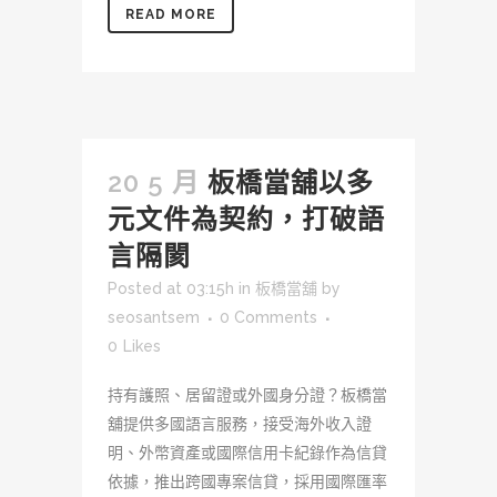
READ MORE
20 5 月
板橋當舖以多
元文件為契約，打破語
言隔閡
Posted at 03:15h
in
板橋當舖
by
seosantsem
0 Comments
0
Likes
持有護照、居留證或外國身分證？板橋當
舖提供多國語言服務，接受海外收入證
明、外幣資產或國際信用卡紀錄作為信貸
依據，推出跨國專案信貸，採用國際匯率