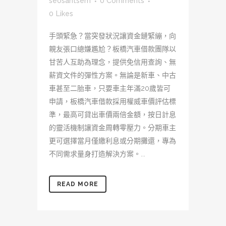
seosantsem
0 Comments
0
Likes
手頭緊急？當突發狀況讓資金鏈緊繃，向
親友張口總嫌尷尬？板橋汽車借款團隊以
甘苦人互助為理念，提供免信用查詢、無
薪資文件的彈性方案。無論是新車、中古
車甚至二胎車，只要車主年滿20歲皆可
申請，板橋汽車借款採用權威車價評估標
準，最高可貸出車價兩倍金額，按日計息
的靈活機制讓資金周轉零壓力。分期車主
更可選擇當月僅繳利息或分期攤還，專為
不同需求量身打造解決方案。...
READ MORE