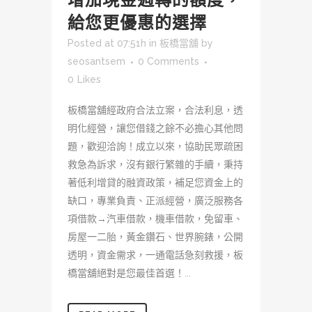
給您更優惠的選擇
Posted at 07:51h
in
板橋當舖
by
seosantsem
0 Comments
0
Likes
板橋當舖經政府合法立案，合法利息，透
明化經營，讓您借錢之餘不必擔心其他問
題，歡迎洽詢！成立以來，協助民眾疏困
救急為訴求，沒有銀行繁雜的手續，秉持
著低利增貸的融資政策，補足您資金上的
缺口，專業負責、正派經營，廣泛服務各
項借款→汽車借款，機車借款，免留車、
房屋一二胎，黃金鑽石、世界腕錶，公開
透明，資金需求，一通電話急刻救援，板
橋當舖絕對是您最佳首選！...