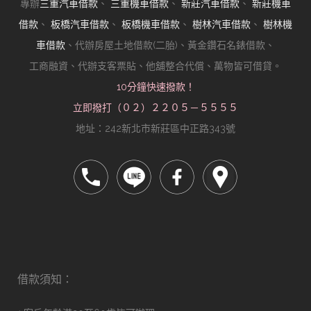
專辦
三重汽車借款
、
三重機車借款
、
新莊汽車借款
、
新莊機車
借款
、
板橋汽車借款
、
板橋機車借款
、
樹林汽車借款
、
樹林機
車借款
、代辦房屋土地借款(二胎)、黃金鑽石名錶借款、
工商融資、代辦支客票貼、他舖整合代償、萬物皆可借貸。
10分鐘快速撥款！
立即撥打（０２）２２０５－５５５５
地址：242新北市新莊區中正路343號
借款須知：