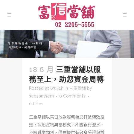
18 6 月
三重當舖以服
務至上，助您資金周轉
Posted at 03:41h
in
三重當舖
by
seosantsem
0 Comments
0
Likes
三重當舖以當日放款服務為您打破時效瓶
頸，採用實物典當模式，不查銀行流水、
不限職業類別，僅需提供有效身分證與質