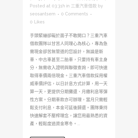
Posted at 03:31h
in
三重汽車借款
by
seosantsem
0 Comments
0
Likes
手頭緊繃卻礙於面子不敢開口？三重汽車
借款團隊以甘苦人同理心為核心，專為急
需現金卻苦無管道的您設計，無論是新
車、中古車甚至二胎車，只要持有車主身
分，無需收入證明與聯徵查詢，即可快速
取得車價兩倍現金。三重汽車借款採用權
威車價評估，以日計息方式計算，用一天
算一天，更提供分期攤還、月繳利息等彈
性方案。分期車款亦可辦理，當月只需輕
鬆支付利息，本金可延後歸還。團隊秉持
快速解套不壓榨理念，讓您用最熟悉的資
產，輕鬆度過資金寒冬。...