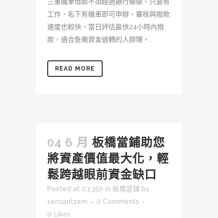
三重機車借款不須經過銀行聯徵、只要有
工作、名下有機車即可申辦，審核與撥款
速度也較快，當日評估最快24小時內撥
款，適合急需資金過轉的人辦理。...
READ MORE
04 6 月
板橋當鋪助您
將資產價值最大化，輕
鬆跨越眼前資金缺口
Posted at 03:35h
in
板橋當鋪
by
seosantsem
0 Comments
0
Likes