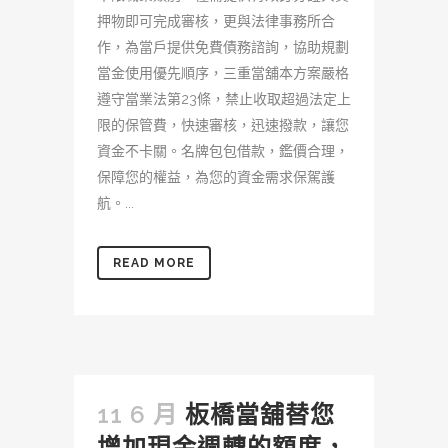
押物即可完成審核，更與法律事務所合
作，為當戶提供免費債務諮詢，協助規劃
當金使用優先順序，三重當舖本方案嚴格
遵守當業法第23條，禁止收取超過法定上
限的保管費，快速審核，迅速撥款，讓您
資金不卡關。名牌包包借款，鑑價合理，
保障您的權益，為您的資金需求保駕護
航。...
READ MORE
11 6 月
板橋當舖替您
增加現金週轉的額度，