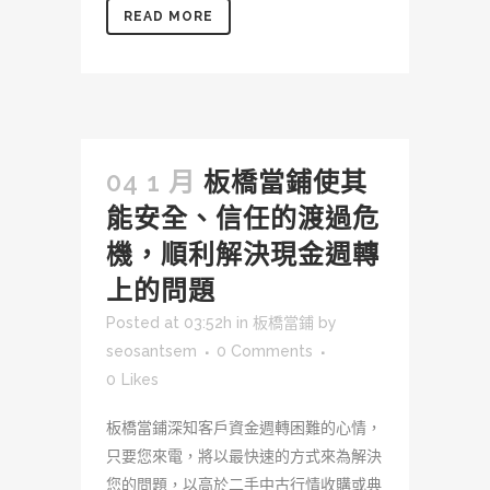
READ MORE
04 1 月
板橋當鋪使其
能安全、信任的渡過危
機，順利解決現金週轉
上的問題
Posted at 03:52h
in
板橋當鋪
by
seosantsem
0 Comments
0
Likes
板橋當鋪深知客戶資金週轉困難的心情，
只要您來電，將以最快速的方式來為解決
您的問題，以高於二手中古行情收購或典