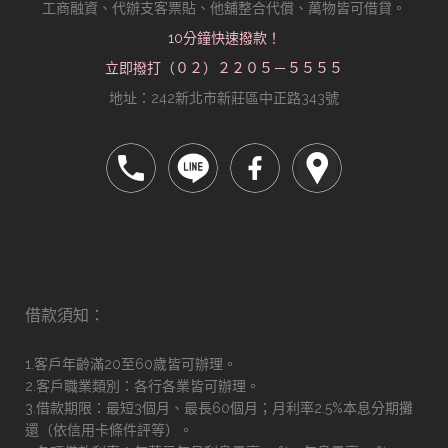
工商融資、代辦支客票貼、他舖整合代償、萬物皆可借貸。
10分鐘快速撥款！
立即撥打（０２）２２０５－５５５５
地址：242新北市新莊區中正路343號
借款須知：
1.客戶年齡滿20至60歲皆可辦理。
2.客戶職業類別：各行各業皆可辦理。
3.借款期限：最短3個月、最長60個月；月利率2.5%本息分期攤
還（依信用卡條件評等）。