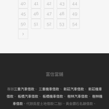
40
41
42
43
44
45
46
47
48
49
50
51
52
53
54
富信當舖
專辦
三重汽車借款
、
三重機車借款
、
新莊汽車借款
、
新莊機車
借款
、
板橋汽車借款
、
板橋機車借款
、
樹林汽車借款
、
樹林機
車借款
、代辦房屋土地借款(二胎)、黃金鑽石名錶借款、