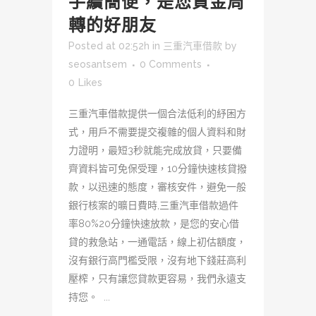
手續簡便，是您資金周
轉的好朋友
Posted at 02:52h
in
三重汽車借款
by
seosantsem
0 Comments
0
Likes
三重汽車借款提供一個合法低利的紓困方
式，用戶不需要提交複雜的個人資料和財
力證明，最短3秒就能完成放貸，只要備
齊資料皆可免保受理，10分鐘快速核貸撥
款，以迅速的態度，審核安件，避免一般
銀行核案的曠日費時,三重汽車借款過件
率80%20分鐘快速放款，是您的安心借
貸的救急站，一通電話，線上初估額度，
沒有銀行高門檻受限，沒有地下錢莊高利
壓榨，只有讓您貸款更容易，我們永遠支
持您。 ...