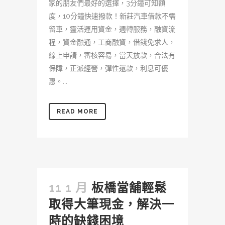
家的朋友們最好的選擇，3分鐘可知額
度，10分鐘快速撥款！新莊汽車借款不需
留車，靈活運用資金，週轉服務，融資流
程，資金融通，工商融資，借錢免求人，
線上申請，審核容易，當天放款，合法有
保障，正派經營，彈性還款，利息可優
惠。...
READ MORE
11 1 月
板橋當舖輕鬆
取得大筆現金，解決一
時的缺錢困境