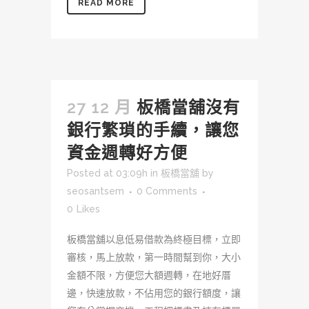
READ MORE
27 12 月
板橋當舖沒有
銀行繁瑣的手續，讓您
資金週轉好方便
Posted at 03:09h
in
板橋當舖
by
seosantsem
0 Comments
0
Likes
板橋當舖以息低易借款為終極目標，立即
審核，馬上放款，第一時間幫到你，大小
金額不限，方便您大額週轉，在地好厝
邊，快速放款，不佔用您的銀行額度，讓