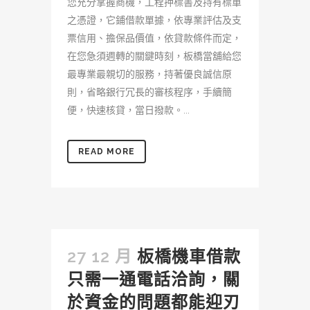
您充分掌握商機，工程押標書及持有標單
之憑證，它鋪借款單據，依專業評估及支
票信用、擔保品價值，依貸款條件而定，
在您急須週轉的關鍵時刻，板橋當舖給您
最專業最親切的服務，持著優良誠信原
則，省略銀行冗長的審核程序，手續簡
便，快速核貸，當日撥款。...
READ MORE
27 12 月
板橋機車借款
只需一通電話洽詢，關
於資金的問題都能迎刃