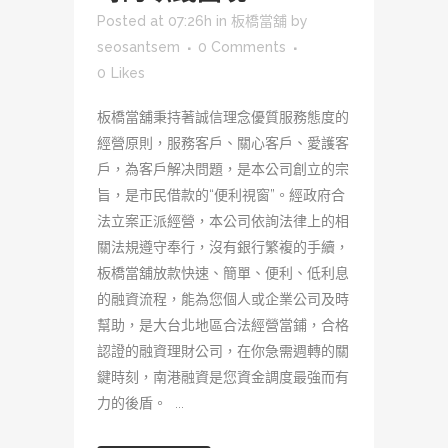
Posted at 07:26h
in
板橋當舖
by
seosantsem
0 Comments
0
Likes
板橋當舖秉持著誠信理念優質服務態度的
經營原則，服務客戶、關心客戶、愛護客
戶，為客戶解决問題，是本公司創立的宗
旨，是市民借款的“便利視窗”。經政府合
法立案正派經營，本公司依詢法律上的相
關法規遵守奉行，沒有銀行繁複的手續，
板橋當舖放款快速、簡單、便利、低利息
的融資流程，能為您個人或企業公司及時
幫助，是大台北地區合法經營當鋪，合格
認證的融資理財公司，在你急需週轉的關
鍵時刻，南港融資是您資金調度最強而有
力的後盾。 ...