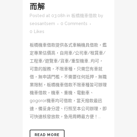
而解
Posted at 03:08h
in
板橋機車借款
by
seosantsem
0 Comments
0
Likes
板橋機車借款提供各式車輛機具借款，鑑
定專業估價高，自用車/公司車/租賃車/
工程車/遊覽車/貨車/重型機車…均可，
可靠的服務，不限車種，只需您有車就
借，無申請門檻，不需要任何抵押，無職
業限制，板橋機車借款不限車種皆可辦理
機車借款，機車、重機、電動車、
gogoror機車均可借款，當天撥款最迅
速，備妥身分證、行照至本公司辦理，即
可快速核發放款，急用周轉最方便！...
READ MORE