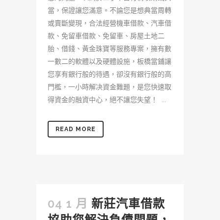
當，保證讓您滿意。不論您是想典當周轉
或賣斷變現，合法經營機車借款、汽車借
款、免留車借款、免留車、房屋土地二
胎、借錢、黃金珠寶等服務專案，擁有數
一數二的軟體以及硬體設施，板橋當鋪讓
您享有銀行般的待遇，卻沒有銀行般的高
門檻，一小時解决資金難題，是您快速取
得資金的融資中心，絕不讓您失望！ ...
READ MORE
04 1 月
新莊汽車借款
協助您解決負債問題，