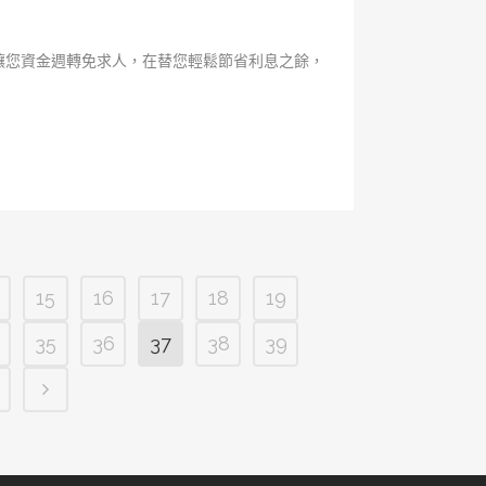
讓您資金週轉免求人，在替您輕鬆節省利息之餘，
15
16
17
18
19
35
36
37
38
39