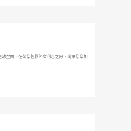
週轉空間，在替您輕鬆節省利息之餘，尚讓您增加