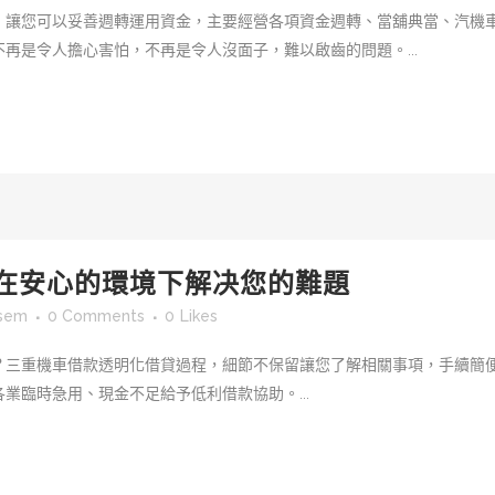
，讓您可以妥善週轉運用資金，主要經營各項資金週轉、當舖典當、汽機
再是令人擔心害怕，不再是令人沒面子，難以啟齒的問題。...
您在安心的環境下解决您的難題
tsem
0 Comments
0
Likes
？三重機車借款透明化借貸過程，細節不保留讓您了解相關事項，手續簡
業臨時急用、現金不足給予低利借款協助。...