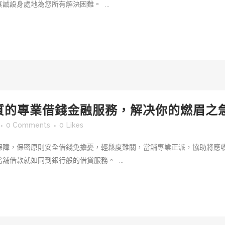
設身處地為您所有解決困難。 ...
質的專業借錢金融服務，解决你的燃眉之
0 Comments
0
Likes
保障，保密原則安全借錢免擔憂，輕鬆度難關，當舖專業正派，協助將應收
借款就如同到銀行般的借貸服務。 ...