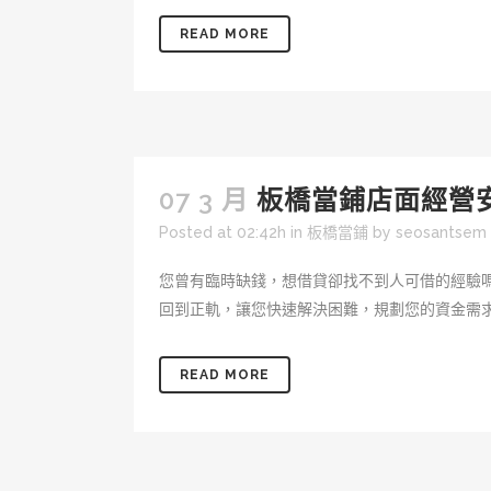
READ MORE
07 3 月
板橋當鋪店面經營
Posted at 02:42h
in
板橋當鋪
by
seosantsem
您曾有臨時缺錢，想借貸卻找不到人可借的經驗
回到正軌，讓您快速解決困難，規劃您的資金需求
READ MORE