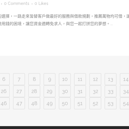
0 Comments
0
Likes
的選擇，一路走來皆替客戶做最好的服務與借款規劃，推薦萬物均可借，
用錢的困境，讓您資金週轉免求人，與您一起打拼您的夢想。...
6
7
8
9
10
11
12
13
14
26
27
28
29
30
31
32
33
34
46
47
48
49
50
51
52
53
54