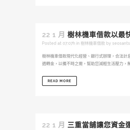
22 1 月
樹林機車借款以最
Posted at 07:07h
in
樹林機車借款
by
seosant
樹林機車借款現代化經營、銀行式辦理，合法計
週轉金，以備不時之需，幫助您減輕生活壓力，解決
READ MORE
22 1 月
三重當舖讓您資金