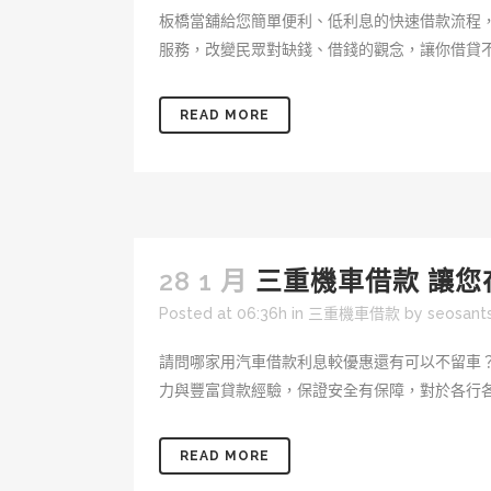
板橋當舖給您簡單便利、低利息的快速借款流程
服務，改變民眾對缺錢、借錢的觀念，讓你借貸不
READ MORE
28 1 月
三重機車借款 讓
Posted at 06:36h
in
三重機車借款
by
seosan
請問哪家用汽車借款利息較優惠還有可以不留車
力與豐富貸款經驗，保證安全有保障，對於各行各
READ MORE