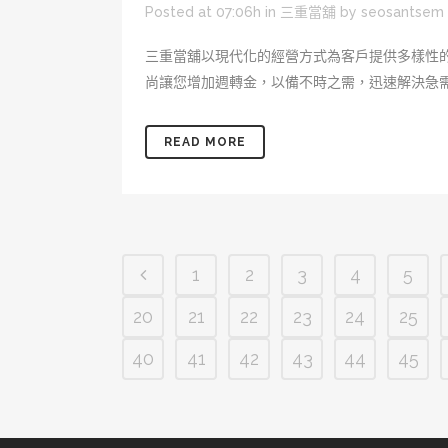
Posted at 07:06h
in
三重當舖
by
seosantsem
三重當舖以現代化的經營方式為客戶提供多樣性
尚讓您增加週轉金，以備不時之需，迅速解決急需
READ MORE
1
2
3
4
5
20
21
22
23
24
25
40
41
42
43
44
45