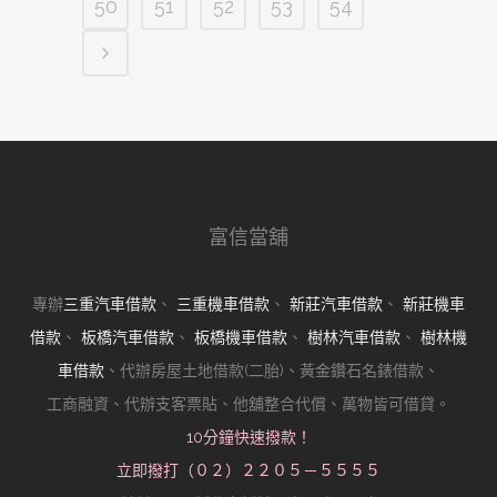
50
51
52
53
54
富信當舖
專辦
三重汽車借款
、
三重機車借款
、
新莊汽車借款
、
新莊機車
借款
、
板橋汽車借款
、
板橋機車借款
、
樹林汽車借款
、
樹林機
車借款
、代辦房屋土地借款(二胎)、黃金鑽石名錶借款、
工商融資、代辦支客票貼、他舖整合代償、萬物皆可借貸。
10分鐘快速撥款！
立即撥打（０２）２２０５－５５５５