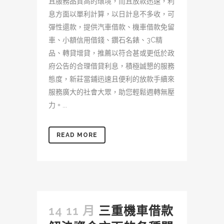
且服務品質高的環境，而且放款迅速，利
息方面以單利計算，以日計息不多收，可
彈性還款，提供汽車借款、機車借款免留
車、小額信用借錢、鑽石名錶、3C精
品、轉貸增貸，推薦以符合甚或更低於政
府公告的合理借貸利息，積極誠懇的服務
態度，新莊當鋪迅速且便利的放款手續來
服務廣大的社會大眾，助您輕鬆週轉無壓
力。...
READ MORE
14 11 月
三重機車借款