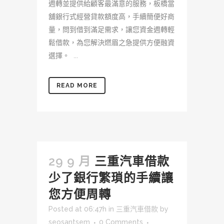
週轉並提供給顧客最滿意的服務，板橋當
舖銀行式經營貸款額度高，手續簡便好商
量，問到借到滿足需求，讓您資金週轉輕
鬆借款，為您解決燃眉之急提供方便融資
選擇。 ...
READ MORE
29 9 月
三重汽車借款
少了銀行繁瑣的手續讓
您方便周轉
Posted at 06:47h
in
三重汽車借款
by
seosantsem
0 Comments