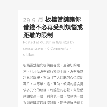
29 9 月
板橋當舖讓你
借錢不必再受到煩惱或
距離的限制
Posted at 06:48h
in
板橋當舖
by
seosantsem
0 Comments
0
Likes
板橋當舖給您提供最專業、最親切的服
務，利息低沒有銀行繁瑣手續，沒有高額
利息的壓榨，幫助甘苦人週轉的心情協助
客戶，以專業、迅、互助、親切的態度提
供多元化的服務，聆聽您的心聲，幫您借
款額度高一點、利息低一點、放款快一點
與您逗陣渡過經濟難關，能快速解決資金