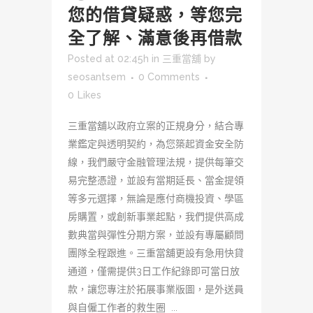
您的借貸疑惑，等您完
全了解、滿意後再借款
Posted at 02:45h
in
三重當舖
by
seosantsem
0 Comments
0
Likes
三重當舖以政府立案的正規身分，結合專
業鑑定與透明契約，為您築起資金安全防
線，我們嚴守金融管理法規，提供每筆交
易完整憑證，並設有當期延長、當金提領
等多元選擇，無論是應付商機投資、學區
房購置，或創新事業起點，我們提供高成
數典當與彈性分期方案，並設有專屬顧問
團隊全程跟進。三重當舖更設有急用快貸
通道，僅需提供3日工作紀錄即可當日放
款，讓您專注於拓展事業版圖，是外送員
與自僱工作者的救生圈 ...