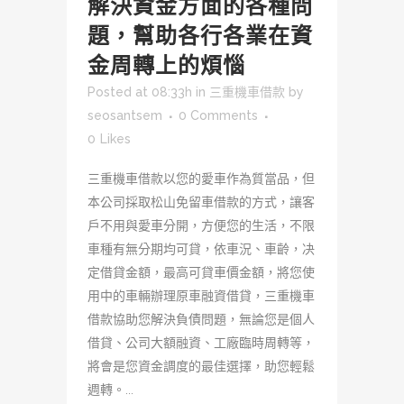
解決資金方面的各種問
題，幫助各行各業在資
金周轉上的煩惱
Posted at 08:33h
in
三重機車借款
by
seosantsem
0 Comments
0
Likes
三重機車借款以您的愛車作為質當品，但
本公司採取松山免留車借款的方式，讓客
戶不用與愛車分開，方便您的生活，不限
車種有無分期均可貸，依車況、車齡，决
定借貸金額，最高可貸車價金額，將您使
用中的車輛辦理原車融資借貸，三重機車
借款協助您解決負債問題，無論您是個人
借貸、公司大額融資、工廠臨時周轉等，
將會是您資金調度的最佳選擇，助您輕鬆
週轉。...