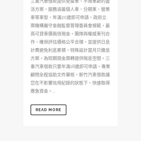
三重汽車借款提供免留車、不限車齡的靈
活方案，服務涵蓋個人車、分期車、營業
車等車型，年滿20歲即可申請，政府立
案機構嚴守金融監督管理委員會規範，最
高可貸車價兩倍現金，團隊與權威車刊合
作，確保評估價格公平合理，並提供日息
計費避免利息累積，特殊設計當月只繳息
方案，為短期現金周轉提供喘息空間。三
重汽車借款只要年滿18歲即可申請，專業
顧問全程協助文件審核，新竹汽車借款讓
您在不影響信用紀錄的狀態下，快速取得
應急資金。...
READ MORE