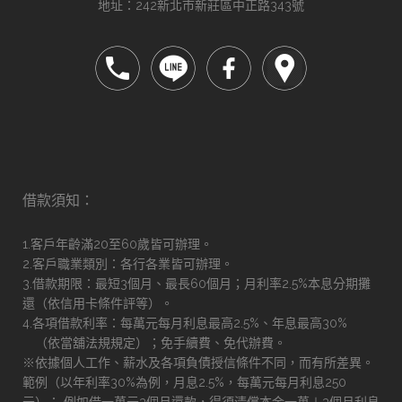
地址：242新北市新莊區中正路343號
借款須知：
1.客戶年齡滿20至60歲皆可辦理。
2.客戶職業類別：各行各業皆可辦理。
3.借款期限：最短3個月、最長60個月；月利率2.5%本息分期攤
還（依信用卡條件評等）。
4.各項借款利率：每萬元每月利息最高2.5%、年息最高30%
（依當舖法規規定）；免手續費、免代辦費。
※依據個人工作、薪水及各項負債授信條件不同，而有所差異。
範例（以年利率30%為例，月息2.5%，每萬元每月利息250