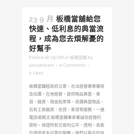
23 9 月
板橋當舖給您
快速、低利息的典當流
程，成為您去煩解憂的
好幫手
Posted at 09:08h
in
板橋當舖
by
seosantsem
0 Comments
0
Likes
板橋當舖經政府立案，合法經營專業審核
及估價，在地經營，提供物品典當、車
貸、融資、現金貼票等，高價典當物品，
另有工商融資、信貸、車貸等服務，一通
電話或親洽,板橋當舖秉承著誠信經營的
原則，保證所有交易均公平、透明，為客
戶提供安全可靠的服務。我們以客戶的信