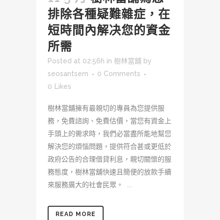
排除各種疑難雜症，在
短時間內解决您的資金
所需
Posted at 02:56h
in
樹林當舖
by
seosantsem
0 Comments
0
Likes
樹林當舖擁有最親切的專員為您提供服
務，免費諮詢、免費估價，當您有資金上
手頭上的需求時，我們必當盡所能地幫您
解決您的煩惱問題，提供符合甚或更低於
政府公告的合理借貸利息，親切關懷的服
務態度，樹林當舖快速且簡便的放款手續
來服務廣大的社會民眾。 ...
READ MORE