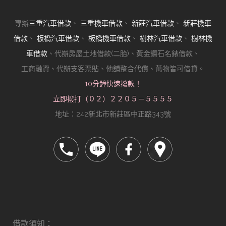
專辦
三重汽車借款
、
三重機車借款
、
新莊汽車借款
、
新莊機車
借款
、
板橋汽車借款
、
板橋機車借款
、
樹林汽車借款
、
樹林機
車借款
、代辦房屋土地借款(二胎)、黃金鑽石名錶借款、
工商融資、代辦支客票貼、他舖整合代償、萬物皆可借貸。
10分鐘快速撥款！
立即撥打（０２）２２０５－５５５５
地址：242新北市新莊區中正路343號
借款須知：