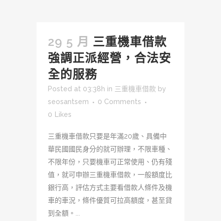
29 5 月
三重機車借款
強調正派經營，合法安
全的服務
Posted at 03:38h
in
三重機車借款
by
seosantsem
0 Comments
0
Likes
三重機車借款只要是年滿20歲、具備中
華民國國民身分的就可辦理，不限車種、
不限年份，只要機車可正常使用、仍有殘
值，就可申辦三重機車借款，一般額度比
銀行高，評估方式主要看借款人條件及機
車的車況，條件優質可拉高額度，甚至貸
到全額。...