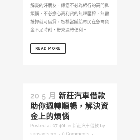
解憂的好朋友，讓您不必為銀行的高門檻
煩惱、不必擔心高利貸的無理壓榨，無需
抵押就可借貸，板橋當舖給眾民在急需資
金不足時刻，帶來週轉便利。...
READ MORE
20 5 月
新莊汽車借款
助你週轉順暢，解決資
金上的煩惱
Posted at 07:40h
in
新莊汽車借款
by
seosantsem
0 Comments