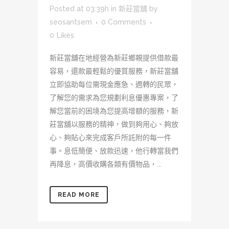
Posted at 03:39h
in
新莊當舖
by
seosantsem
0 Comments
0
Likes
新莊當舖在地經營為新莊鄉親提供借款最
容易，還款最輕鬆的優質服務，新莊當舖
立即協助每位需現金應急、週轉的民眾，
了解您的需求為您規劃利息優惠專案，了
解您當前的困境為您提高增額的服務，新
莊當舖以服務的精神，做到夠用心、夠放
心、夠貼心來完成客戶所託附的每一件
事。息低簡便、放款迅速，他行轉當我們
再降息，高價收購各類有價物品，...
READ MORE