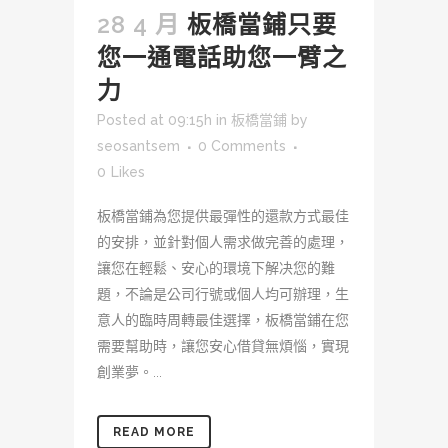
28 4 月
板橋當鋪只要
您一通電話助您一臂之
力
Posted at 09:15h
in
板橋當鋪
by
seosantsem
0 Comments
0
Likes
板橋當鋪為您提供最彈性的還款方式最佳
的安排，並針對個人需求做完善的處理，
讓您在輕鬆、安心的環境下解决您的難
題，不論是公司行號或個人均可辦理，生
意人的臨時周轉最佳選擇，板橋當鋪在您
需要幫助時，讓您安心借貸無煩惱，實現
創業夢。...
READ MORE