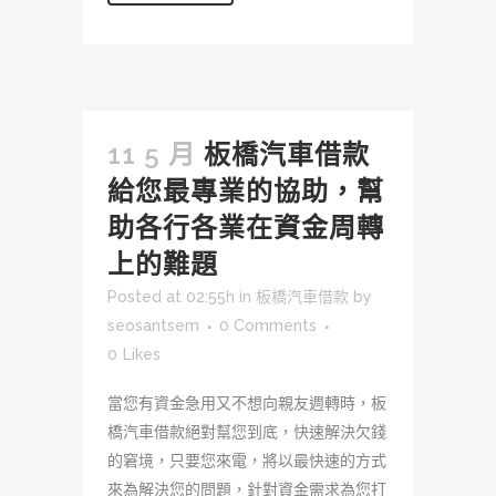
11 5 月
板橋汽車借款
給您最專業的協助，幫
助各行各業在資金周轉
上的難題
Posted at 02:55h
in
板橋汽車借款
by
seosantsem
0 Comments
0
Likes
當您有資金急用又不想向親友週轉時，板
橋汽車借款絕對幫您到底，快速解決欠錢
的窘境，只要您來電，將以最快速的方式
來為解決您的問題，針對資金需求為您打