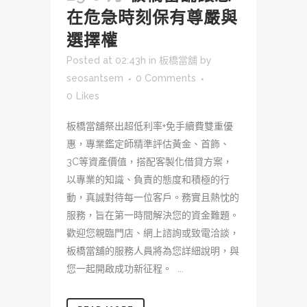
在危急時刻保有尊嚴與
選擇權
Posted at 02:43h
in
板橋當舖
by
seosantsem
0 Comments
0
Likes
板橋當舖祭出超低利率+免手續費雙重優
惠，專業鑑定師精準評估黃金、首飾、
3C等資產價值，搭配客製化借貸方案，
以專業的知識、負責的態度和積極的行
動，真誠對待每一位客戶。務實且熱忱的
服務，旨在第一時間解決您的資金難題。
歡迎您親臨門店、網上諮詢或致電洽談，
板橋當舖的服務人員將為您詳細說明，與
您一起開啟成功新征程。 ...