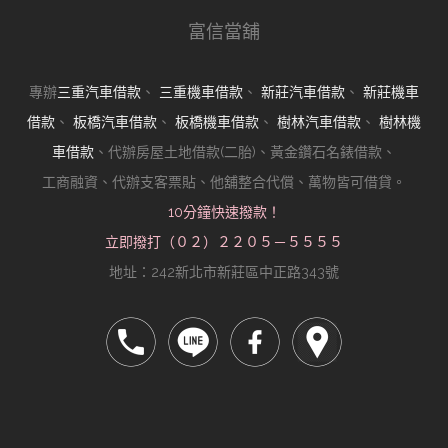
富信當舖
專辦
三重汽車借款
、
三重機車借款
、
新莊汽車借款
、
新莊機車
借款
、
板橋汽車借款
、
板橋機車借款
、
樹林汽車借款
、
樹林機
車借款
、代辦房屋土地借款(二胎)、黃金鑽石名錶借款、
工商融資、代辦支客票貼、他舖整合代償、萬物皆可借貸。
10分鐘快速撥款！
立即撥打（０２）２２０５－５５５５
地址：242新北市新莊區中正路343號