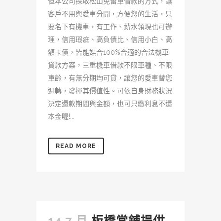
但本公司採取松山免留車借款的方式，讓
客戶不用與愛車分開，方便您的生活，只
要名下有機車，有工作、薪水領現也可辦
理，信用瑕疵、高負債比、信用小白、高
額卡債，皆能媒合100%合適的合法機車
貸款方案，三重機車借款不限車種、不限
車齡，有無分期均可貸，讓您的愛車替您
週轉，發揮其價值性。可依自身財務狀況
決定還款期間與金額，也可只繳利息不還
本金喔!...
READ MORE
14 7 月
板橋當舖提供