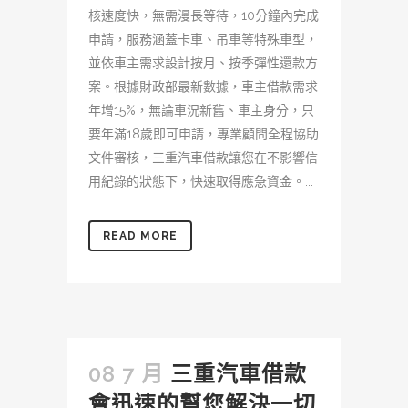
核速度快，無需漫長等待，10分鐘內完成
申請，服務涵蓋卡車、吊車等特殊車型，
並依車主需求設計按月、按季彈性還款方
案。根據財政部最新數據，車主借款需求
年增15%，無論車況新舊、車主身分，只
要年滿18歲即可申請，專業顧問全程協助
文件審核，三重汽車借款讓您在不影響信
用紀錄的狀態下，快速取得應急資金。...
READ MORE
08 7 月
三重汽車借款
會迅速的幫您解決一切