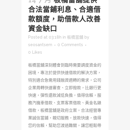
合法當鋪利息、合適借
款額度，助借款人改善
資金缺口
Posted at 03:18h
in
板橋當舖
by
seosantsem
0 Comments
0
Likes
板橋當舖深刻體會到臨時需要調度資金的
困境，專注於提供快速借款的解決方案，
特別適合急需用錢融資週轉的需求，公司
企業周轉快速審查、立即撥款，比銀行更
快速，彈性還款減低負擔，值得信賴，服
務汽機車借款、支票客票借款、黃金名錶
借款，板橋當舖是政府立案，合法經營專
業誠信當鋪，親切服務，放款快速，值得
您的信賴，幫助您渡過難關，讓您輕鬆帶