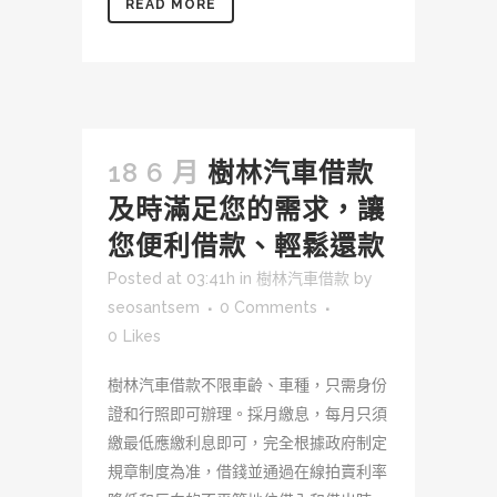
READ MORE
18 6 月
樹林汽車借款
及時滿足您的需求，讓
您便利借款、輕鬆還款
Posted at 03:41h
in
樹林汽車借款
by
seosantsem
0 Comments
0
Likes
樹林汽車借款不限車齡、車種，只需身份
證和行照即可辦理。採月繳息，每月只須
繳最低應繳利息即可，完全根據政府制定
規章制度為准，借錢並通過在線拍賣利率