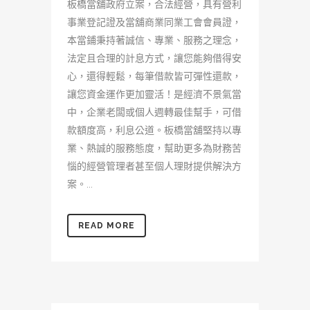
板橋當舖政府立案，合法經營，具有營利
事業登記證及當舖商業同業工會會員證，
本當鋪秉持著誠信、專業、服務之理念，
法定且合理的計息方式，讓您能夠借得安
心，還得輕鬆，每筆借款皆可彈性還款，
讓您資金運作更加靈活！是經濟不景氣當
中，企業老闆或個人週轉最佳幫手，可借
款額度高，利息公道。板橋當舖堅持以專
業、熱誠的服務態度，幫助更多為財務苦
惱的經營管理者甚至個人理財提供解決方
案。...
READ MORE