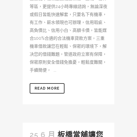
等區，更提供24小時專線諮詢，無論深夜
或假日皆能快速解套，只要名下有機車，
有工作、薪水領現也可辦理，信用瑕疵、
高負債比、信用小白、高額卡債，皆能媒
合100%合適的合法機車貸款方案，三重
機車借款讓您在輕鬆、保密的環境下，解
决您的借錢難題，管道政府立案有保障，
保密原則安全借錢免擔憂，輕鬆度難關，
手續簡便， ...
READ MORE
25 6 月
板橋當舖讓您