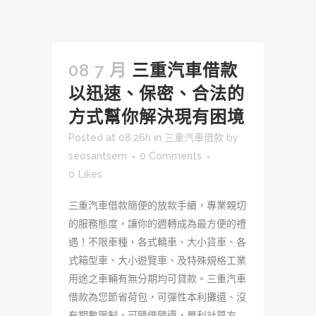
08 7 月
三重汽車借款
以迅速、保密、合法的
方式幫你解決現有困境
Posted at 08:26h
in
三重汽車借款
by
seosantsem
0 Comments
0
Likes
三重汽車借款簡便的放款手續，專業親切
的服務態度，讓你的週轉成為最方便的禮
遇！不限車種，各式轎車、大小貨車、各
式箱型車、大小遊覽車、及特殊規格工業
用途之車輛有無分期均可貸款。三重汽車
借款為您節省荷包，可彈性本利攤還、沒
有期數限制，可隨借隨還，單利計算方