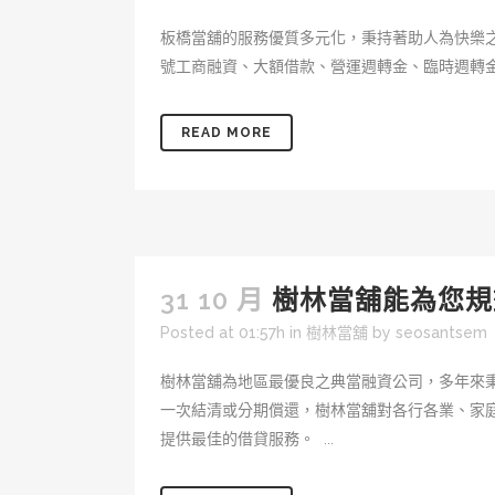
板橋當舖的服務優質多元化，秉持著助人為快樂
號工商融資、大額借款、營運週轉金、臨時週轉金
READ MORE
31 10 月
樹林當舖能為您規
Posted at 01:57h
in
樹林當舖
by
seosantsem
樹林當舖為地區最優良之典當融資公司，多年來秉
一次結清或分期償還，樹林當舖對各行各業、家
提供最佳的借貸服務。 ...