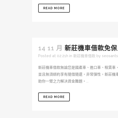
READ MORE
14 11 月
新莊機車借款免保
Posted at 02:21h
in
新莊機車借款
by
seosant
新莊機車借款無論您是國產車、進口車、租賃車
並且無須綁約享有隨借隨還，非常彈性，新莊機
助你一臂之力解决資金難題。...
READ MORE