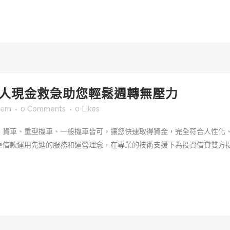
人現金救急助您輕鬆週轉無壓力
sem
0 Comments
0
Likes
、貨車、重型機車、一般機車皆可，讓您快速取得資金，完全符合人性化
車借款運用先進的服務和運營理念，在專業的技術支援下為投資借貸雙方