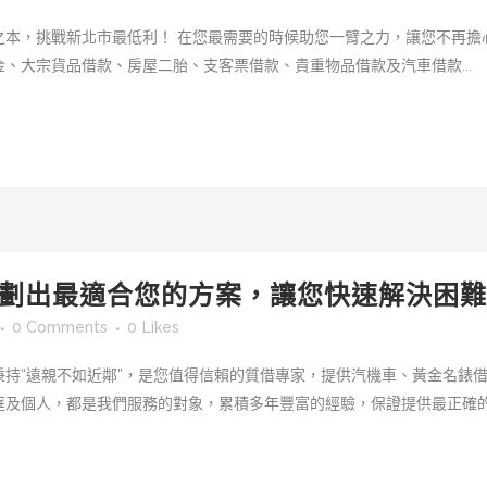
之本，挑戰新北市最低利！ 在您最需要的時候助您一臂之力，讓您不再擔
、大宗貨品借款、房屋二胎、支客票借款、貴重物品借款及汽車借款...
劃出最適合您的方案，讓您快速解決困難
0 Comments
0
Likes
持“遠親不如近鄰”，是您值得信賴的質借專家，提供汽機車、黃金名錶借
庭及個人，都是我們服務的對象，累積多年豐富的經驗，保證提供最正確