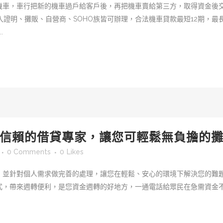
機車，車行把新的機車過戶給客戶後，再把機車賣給第三方，取得資金後
收入證明、攤販、自營商、SOHO族皆可辦理，合法機車貸款最短12期，最
.
信賴的借貸專家，讓您可輕鬆無負擔的
0 Comments
0
Likes
，並針對個人需求做完善的處理，讓您在輕鬆、安心的環境下解決您的難
式，帶來週轉便利，是您資金週轉的好地方，一通電話給眾民在急需資金