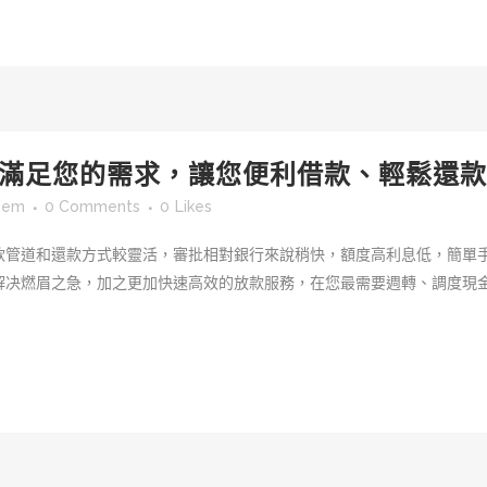
滿足您的需求，讓您便利借款、輕鬆還款
sem
0 Comments
0
Likes
款管道和還款方式較靈活，審批相對銀行來說稍快，額度高利息低，簡單
解决燃眉之急，加之更加快速高效的放款服務，在您最需要週轉、調度現