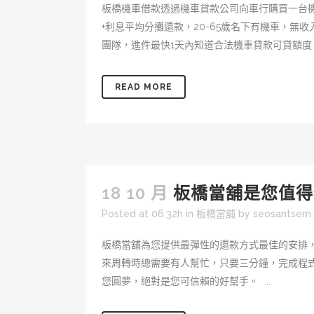
板橋機車借款透過機車貸款公司向車行購買一台
+利息平均分攤還款，20-65歲名下有機車，無
團隊，進件最快1天內知道合法機車貸款可貸額度..
READ MORE
18 10 月
板橋當舖是您值得
Posted at 06:32h
in
板橋當舖
by
seosantsem
板橋當舖為您提供最彈性的還款方式最佳的安排
來周轉時總需要有人幫忙，只要三分鐘，完成程
您圓夢，絕對是您可信賴的好幫手。 ...