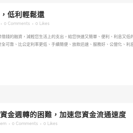
，低利輕鬆還
0 Comments
0
Likes
業借錢的融資，減輕您生活上的支出，給您快速又簡單、便利、利息又低
安全可靠、比公定利率更低、手續簡便、放款迅速、服務好、公營化、利
資金週轉的困難，加速您資金流通速度
sem
0 Comments
0
Likes