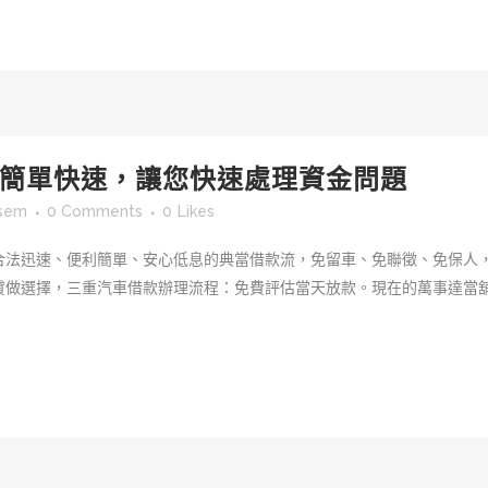
簡單快速，讓您快速處理資金問題
tsem
0 Comments
0
Likes
合法迅速、便利簡單、安心低息的典當借款流，免留車、免聯徵、免保人
貸做選擇，三重汽車借款辦理流程：免費評估當天放款。現在的萬事達當