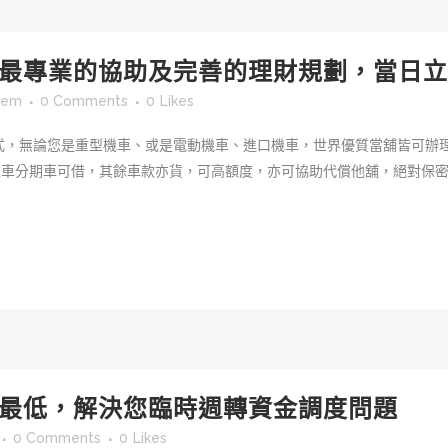
最專業的協助及完善的理財規劃，當日立
sem
0 Comments
0
Likes
式，無論您是重型機車、或是電動機車、進口機車，世界優質當舖皆可辦
款車分期車可借，其餘車款亦貨，可高額度，亦可協助代償他舖，絕對保
最低，解決您臨時週轉資金調度問題
0 Comments
0
Likes