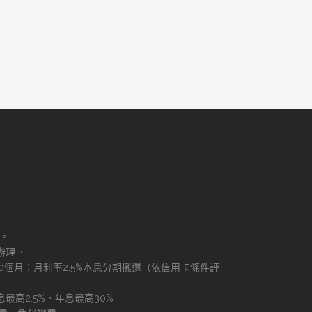
理。
辦理。
60個月；月利率2.5%本息分期攤還（依信用卡條件評
最高2.5%、年息最高30%