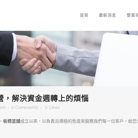
首頁
最新消息
營業
營，解決資金週轉上的煩惱
sem
0 Comments
0
Likes
，
板橋當舖
成立以來，以負責且積極的態度來服務我們每一位客戶，給您