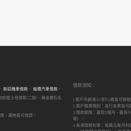
借款須知：
、
新莊機車借款
、
板橋汽車借款
、
辦房屋土地借款(二胎)、黃金鑽石名
1.客戶年齡滿20至60歲皆可辦
2.客戶職業類別：各行各業皆可
3.借款期限：最短3個月、最長
償、萬物皆可借貸。
等）。
！
4.各項借款利率：每萬元每月利息