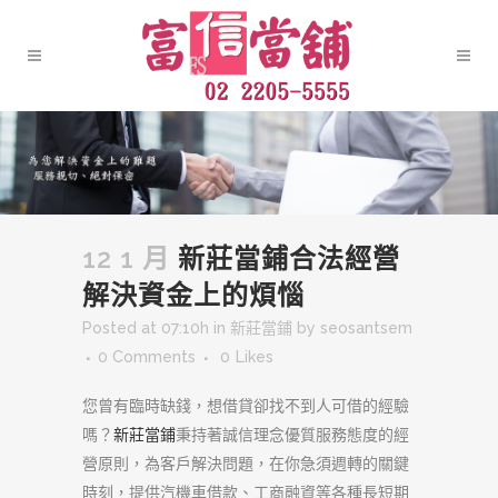
12 1 月
新莊當鋪合法經營
解決資金上的煩惱
Posted at 07:10h
in
新莊當鋪
by
seosantsem
0 Comments
0
Likes
您曾有臨時缺錢，想借貸卻找不到人可借的經驗
嗎？
新莊當鋪
秉持著誠信理念優質服務態度的經
營原則，為客戶解決問題，在你急須週轉的關鍵
時刻，提供汽機車借款、工商融資等各種長短期