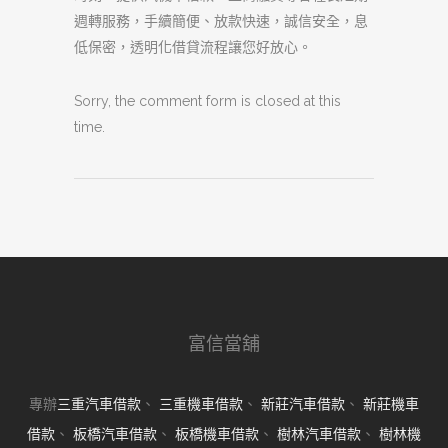
週轉服務，手續簡便、放款快速，誠信安全，息
低保密，透明化借貸流程讓您好放心。
Sorry, the comment form is closed at this
time.
富信當舖
專辦
三重汽車借款
、
三重機車借款
、
新莊汽車借款
、
新莊機車
借款
、
板橋汽車借款
、
板橋機車借款
、
樹林汽車借款
、
樹林機