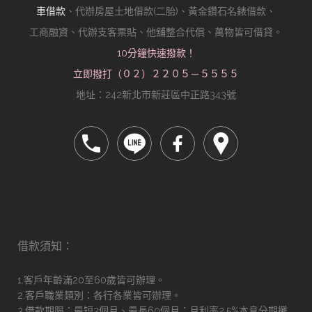
車借款
、代辦房屋土地借款(二胎)、黃金鑽石名錶借款、
工商融資、代辦支客票貼、他舖整合代償、萬物皆可借貸。
10分鐘快速撥款！
立即撥打（０２）２２０５－５５５５
地址：242新北市新莊區中正路343號
借款須知：
1.客戶年齡滿20至60歲皆可辦理。
2.客戶職業類別：各行各業皆可辦理。
3.借款期限：最短3個月、最長60個月；月利率2.5%本息分期攤