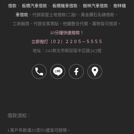
借款
、
板橋汽車借款
、
板橋機車借款
、
樹林汽車借款
、
樹林機
車借款
、代辦房屋土地借款(二胎)、黃金鑽石名錶借款、
工商融資、代辦支客票貼、他舖整合代償、萬物皆可借貸。
10分鐘快速撥款！
立即撥打（０２）２２０５－５５５５
地址：242新北市新莊區中正路343號
借款須知：
1.客戶年齡滿20至60歲皆可辦理。