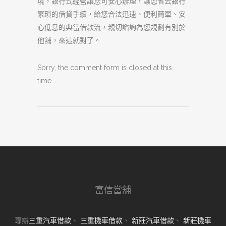
境，銀行式經營讓您可安心辦理，讓您省去銀行
繁瑣的借貸手續，給您合法迅速、便利簡單、安
心低息的典當借款流，親切諮詢為您規劃有別於
他舖，來這就對了。
Sorry, the comment form is closed at this
time.
富信當舖
專辦
三重汽車借款
、
三重機車借款
、
新莊汽車借款
、
新莊機車