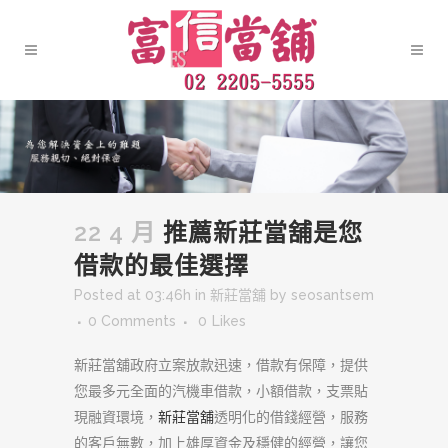
22 4 月
推薦新莊當舖是您
借款的最佳選擇
Posted at 03:46h
in
新莊當舖
by
seosantsem
0 Comments
0
Likes
新莊當舖政府立案放款迅速，借款有保障，提供
您最多元全面的汽機車借款，小額借款，支票貼
現融資環境，
新莊當舖
透明化的借錢經營，服務
的客戶無數，加上雄厚資金及穩健的經營，讓您