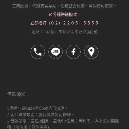
工商融資、代辦支客票貼、他舖整合代償、萬物皆可借貸。
10分鐘快速撥款！
立即撥打（０２）２２０５－５５５５
地址：242新北市新莊區中正路343號
借款須知：
1.客戶年齡滿20至60歲皆可辦理。
2.客戶職業類別：各行各業皆可辦理。
3.借款期限：最短3個月、最長60個月；月利率2.5%本息分期攤
還（依信用卡條件評等）。