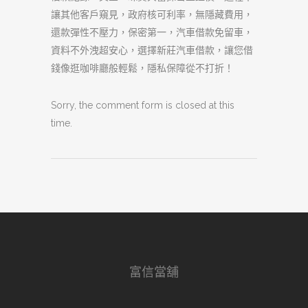
讓其他客戶窺見，政府核可利率，無隱藏費用，
還款彈性不壓力，保密第一，汽車借款免留車，
資料不外洩超安心，選擇新莊汽車借款，讓您借
錢像逛咖啡廳般輕鬆，隱私保障從不打折！
Sorry, the comment form is closed at this
time.
富信當舖