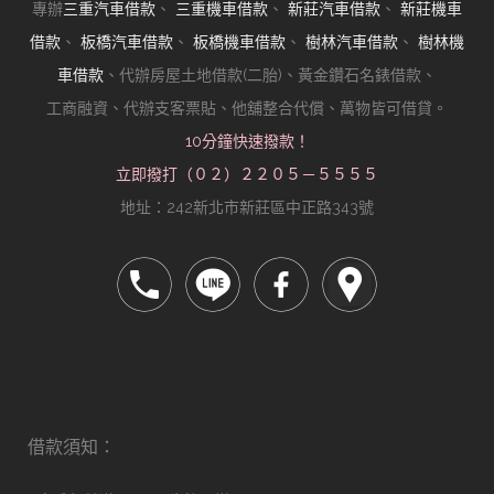
專辦
三重汽車借款
、
三重機車借款
、
新莊汽車借款
、
新莊機車
借款
、
板橋汽車借款
、
板橋機車借款
、
樹林汽車借款
、
樹林機
車借款
、代辦房屋土地借款(二胎)、黃金鑽石名錶借款、
工商融資、代辦支客票貼、他舖整合代償、萬物皆可借貸。
10分鐘快速撥款！
立即撥打（０２）２２０５－５５５５
地址：242新北市新莊區中正路343號
借款須知：