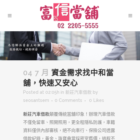
04 7 月
資金需求找中和當
舖，快速又安心
Posted at 02:05h
in
新莊汽車借款
by
seosantsem
0 Comments
0
Likes
新莊汽車借款
顛覆傳統當舖印象！辦理汽車借款
不僅免留車、照開照用，更全程隱私防護，車籍
資料僅供內部審核，絕不向車行、保險公司透露
借款紀錄，黃金、珠寶典當採密室鑑價，過程不