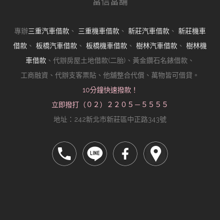
富信當舖
專辦
三重汽車借款
、
三重機車借款
、
新莊汽車借款
、
新莊機車
借款
、
板橋汽車借款
、
板橋機車借款
、
樹林汽車借款
、
樹林機
車借款
、代辦房屋土地借款(二胎)、黃金鑽石名錶借款、
工商融資、代辦支客票貼、他舖整合代償、萬物皆可借貸。
10分鐘快速撥款！
立即撥打（０２）２２０５－５５５５
地址：242新北市新莊區中正路343號