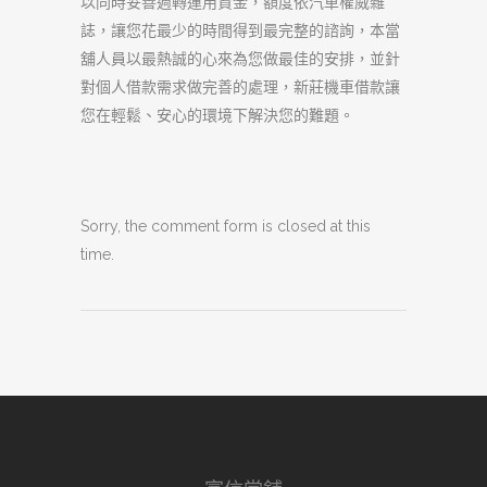
以同時妥善週轉運用資金，額度依汽車權威雜
誌，讓您花最少的時間得到最完整的諮詢，本當
舖人員以最熱誠的心來為您做最佳的安排，並針
對個人借款需求做完善的處理，新莊機車借款讓
您在輕鬆、安心的環境下解決您的難題。
Sorry, the comment form is closed at this
time.