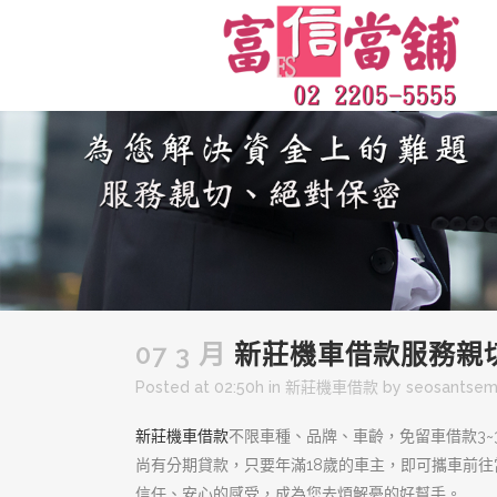
07 3 月
新莊機車借款服務親
Posted at 02:50h
in
新莊機車借款
by
seosantse
新莊機車借款
不限車種、品牌、車齡，免留車借款3
尚有分期貸款，只要年滿18歲的車主，即可攜車前
信任、安心的感受，成為您去煩解憂的好幫手。