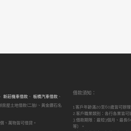
借款須知：
、
新莊機車借款
、
板橋汽車借款
、
辦房屋土地借款(二胎)、黃金鑽石名
1.客戶年齡滿20至60歲皆可辦
2.客戶職業類別：各行各業皆可
3.借款期限：最短3個月、最長
償、萬物皆可借貸。
等）。