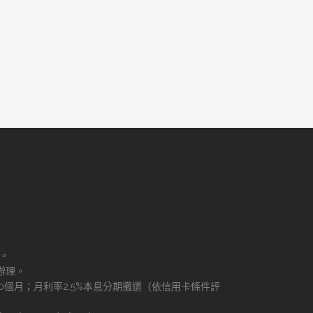
理。
辦理。
60個月；月利率2.5%本息分期攤還（依信用卡條件評