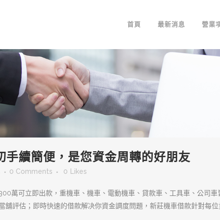
首頁
最新消息
營業
切手續簡便，是您資金周轉的好朋友
m
0 Comments
0
Likes
~300萬可立即出款，重機車、機車、電動機車、貸款車、工具車、公司
往當舖評估；即時快速的借款解决你資金調度問題，新莊機車借款針對每