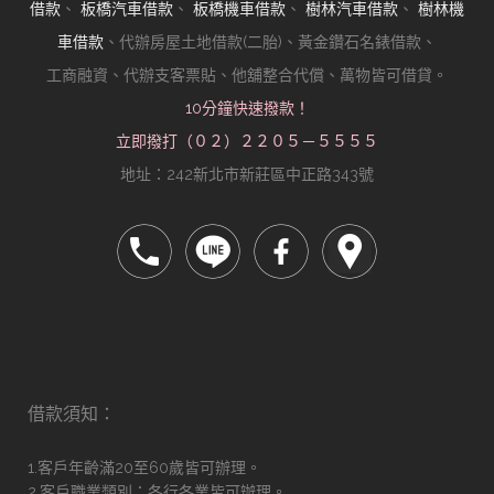
借款
、
板橋汽車借款
、
板橋機車借款
、
樹林汽車借款
、
樹林機
車借款
、代辦房屋土地借款(二胎)、黃金鑽石名錶借款、
工商融資、代辦支客票貼、他舖整合代償、萬物皆可借貸。
10分鐘快速撥款！
立即撥打（０２）２２０５－５５５５
地址：242新北市新莊區中正路343號
借款須知：
1.客戶年齡滿20至60歲皆可辦理。
2.客戶職業類別：各行各業皆可辦理。