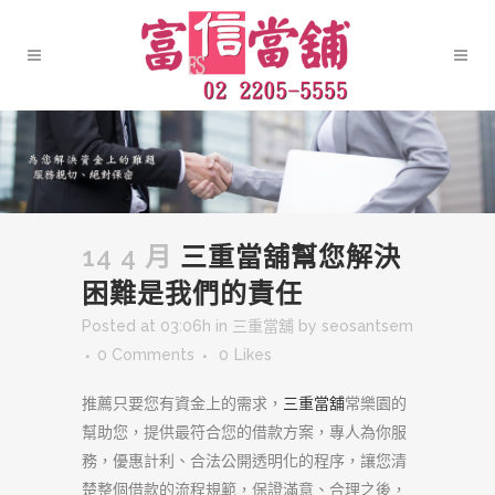
14 4 月
三重當舖幫您解決
困難是我們的責任
Posted at 03:06h
in
三重當舖
by
seosantsem
0 Comments
0
Likes
推薦只要您有資金上的需求，
三重當舖
常樂園的
幫助您，提供最符合您的借款方案，專人為你服
務，優惠計利、合法公開透明化的程序，讓您清
楚整個借款的流程規範，保證滿意、合理之後，