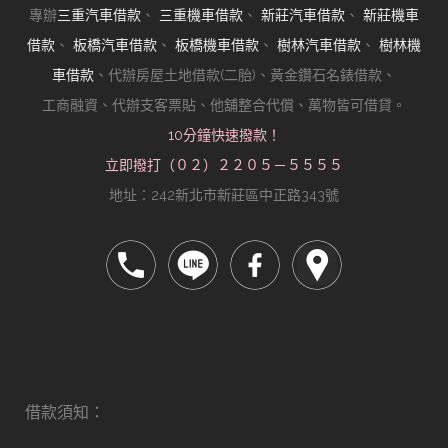
專辦
三重汽車借款
、
三重機車借款
、
新莊汽車借款
、
新莊機車
借款
、
板橋汽車借款
、
板橋機車借款
、
樹林汽車借款
、
樹林機
車借款
、代辦房屋土地借款(二胎)、黃金鑽石名錶借款、
工商融資、代辦支客票貼、他舖整合代償、萬物皆可借貸。
10分鐘快速撥款！
立即撥打（０２）２２０５－５５５５
地址：242新北市新莊區中正路343號
借款須知：