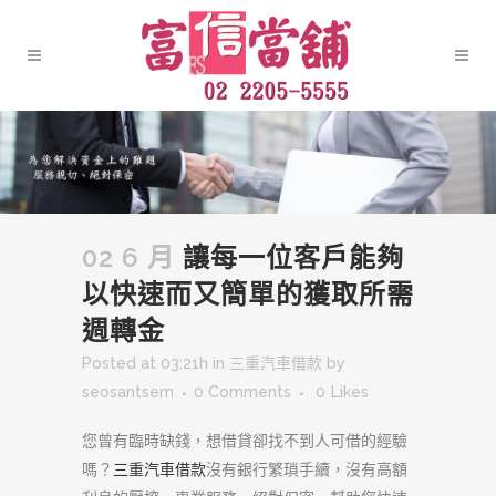
02 6 月
讓每一位客戶能夠
以快速而又簡單的獲取所需
週轉金
Posted at 03:21h
in
三重汽車借款
by
seosantsem
0 Comments
0
Likes
您曾有臨時缺錢，想借貸卻找不到人可借的經驗
嗎？
三重汽車借款
沒有銀行繁瑣手續，沒有高額