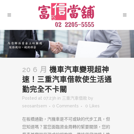
20 6 月
機車汽車變現超神
速！三重汽車借款使生活通
勤完全不卡關
Posted at 07:23h
in
三重汽車借款
by
seosantsem
0 Comments
0
Likes
在板橋通勤，汽機車是不可或缺的代步工具，但
您知道嗎？當您面臨資金周轉的緊要關頭，您的