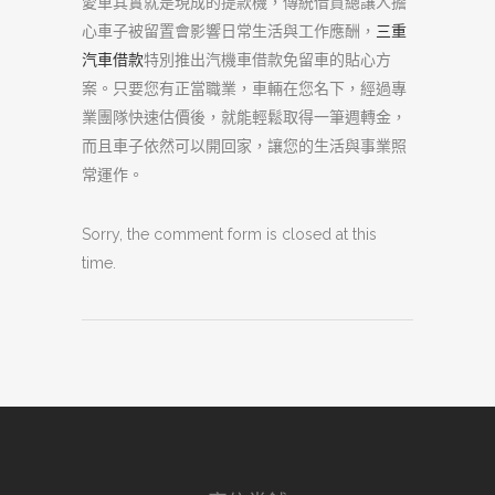
愛車其實就是現成的提款機，傳統借貸總讓人擔
心車子被留置會影響日常生活與工作應酬，
三重
汽車借款
特別推出汽機車借款免留車的貼心方
案。只要您有正當職業，車輛在您名下，經過專
業團隊快速估價後，就能輕鬆取得一筆週轉金，
而且車子依然可以開回家，讓您的生活與事業照
常運作。
Sorry, the comment form is closed at this
time.