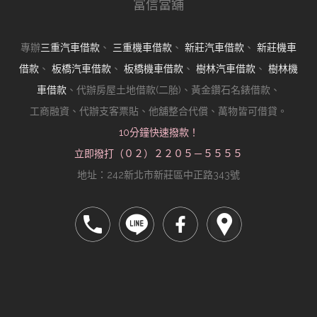
富信當舖
專辦
三重汽車借款
、
三重機車借款
、
新莊汽車借款
、
新莊機車
借款
、
板橋汽車借款
、
板橋機車借款
、
樹林汽車借款
、
樹林機
車借款
、代辦房屋土地借款(二胎)、黃金鑽石名錶借款、
工商融資、代辦支客票貼、他舖整合代償、萬物皆可借貸。
10分鐘快速撥款！
立即撥打（０２）２２０５－５５５５
地址：242新北市新莊區中正路343號