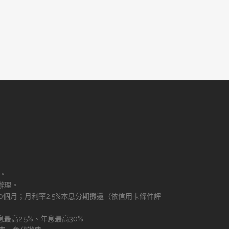
理。
辦理。
60個月；月利率2.5%本息分期攤還（依信用卡條件評
最高2.5%、年息最高30%