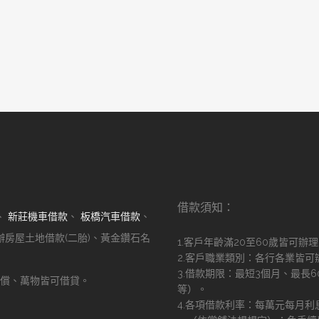
借款須知：
、
新莊機車借款
、
板橋汽車借款
、
辦房屋土地借款(二胎)、黃金鑽石名
1.客戶年齡滿20至60歲皆可辦
2.客戶職業類別：各行各業皆可
3.借款期限：最短3個月、最長
償、萬物皆可借貸。
等）。
！
4.各項借款利率：每萬元每月利息