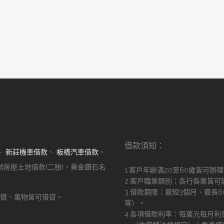
借款須知：
、
新莊機車借款
、
板橋汽車借款
、
辦房屋土地借款(二胎)、黃金鑽石名
1.客戶年齡滿20至60歲皆可辦
2.客戶職業類別：各行各業皆可
3.借款期限：最短3個月、最長
償、萬物皆可借貸。
等）。
！
4.各項借款利率：每萬元每月利息