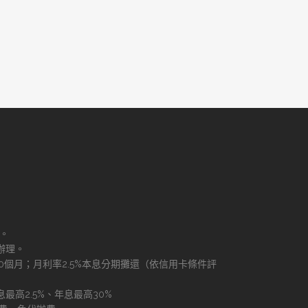
理。
辦理。
60個月；月利率2.5%本息分期攤還（依信用卡條件評
最高2.5%、年息最高30%