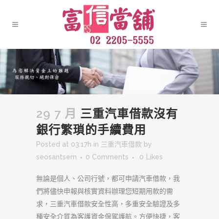
29 7 月
三重汽車借款沒有
銀行繁瑣的手續費用
Posted at 03:17h
in
三重汽車借款
by
seosantsem
0 Comments
0
Likes
無論是個人、公司行號，都可申請汽車借款，我
們將儘快申報與核實資料辦理您短期用款的需
求，三重汽車借款安全性高，多重安全驗證及多
種安全介質為客護資金保駕護航。方便快捷，客