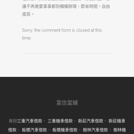
護不再需要事事都到櫃檯辦理，節省時間，自由
度高。
Sorry, the comment form is closed at this
time.
富信當舖
專辦
三重汽車借款
、
三重機車借款
、
新莊汽車借款
、
新莊機車
借款
、
板橋汽車借款
、
板橋機車借款
、
樹林汽車借款
、
樹林機