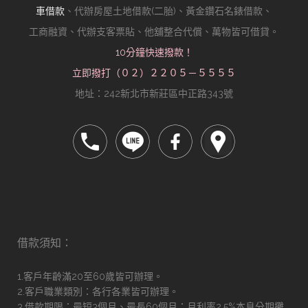
車借款
、代辦房屋土地借款(二胎)、黃金鑽石名錶借款、
工商融資、代辦支客票貼、他舖整合代償、萬物皆可借貸。
10分鐘快速撥款！
立即撥打（０２）２２０５－５５５５
地址：242新北市新莊區中正路343號
借款須知：
1.客戶年齡滿20至60歲皆可辦理。
2.客戶職業類別：各行各業皆可辦理。
3.借款期限：最短3個月、最長60個月；月利率2.5%本息分期攤