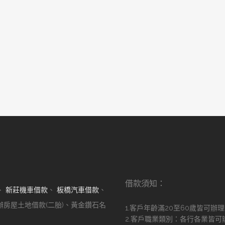
借款須知：
、
新莊機車借款
、
板橋汽車借款
、
辦房屋土地借款(二胎)、黃金鑽石名
1.客戶年齡滿20至60歲皆可辦
2.客戶職業類別：各行各業皆可