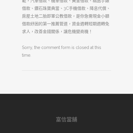
範，汽車借款、機車借款、黃金借款、精品手錶
借款、鑽石珠寶典當、3C手機借款、降息代償、
房屋土地二胎即軍公教借款，是你急需現金小額
借款紓困的第一推薦管道，資金週轉短期週轉免
求人，改善金錢關係，讓危機變商機！
Sorry, the comment form is closed at this
time.
富信當舖