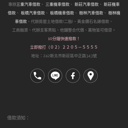
專辦
三重汽車借款
、
三重機車借款
、
新莊汽車借款
、
新莊機車
借款
、
板橋汽車借款
、
板橋機車借款
、
樹林汽車借款
、
樹林機
車借款
、代辦房屋土地借款(二胎)、黃金鑽石名錶借款、
工商融資、代辦支客票貼、他舖整合代償、萬物皆可借貸。
10分鐘快速撥款！
立即撥打（０２）２２０５－５５５５
地址：242新北市新莊區中正路343號
借款須知：