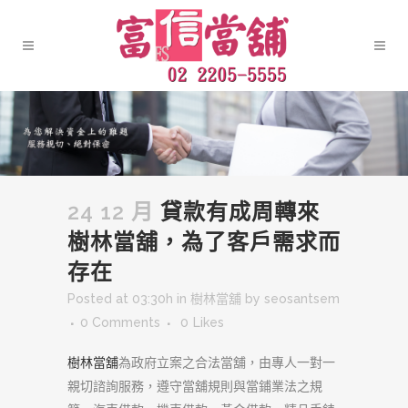
24 12 月
貸款有成周轉來
樹林當舖，為了客戶需求而
存在
Posted at 03:30h
in
樹林當舖
by
seosantsem
0 Comments
0
Likes
樹林當舖
為政府立案之合法當舖，由專人一對一
親切諮詢服務，遵守當舖規則與當鋪業法之規