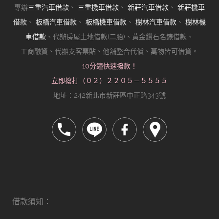
專辦
三重汽車借款
、
三重機車借款
、
新莊汽車借款
、
新莊機車
借款
、
板橋汽車借款
、
板橋機車借款
、
樹林汽車借款
、
樹林機
車借款
、代辦房屋土地借款(二胎)、黃金鑽石名錶借款、
工商融資、代辦支客票貼、他舖整合代償、萬物皆可借貸。
10分鐘快速撥款！
立即撥打（０２）２２０５－５５５５
地址：242新北市新莊區中正路343號
借款須知：