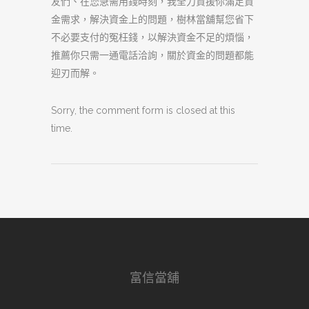
友們、在您急需用錢時刻，我全力資援你滿足資
金需求，解決資金上的問題，樹林當舖幫您省下
不必要支付的冤枉錢，以解決資金不足的煩惱，
推薦你只需一通電話洽詢，關於資金的問題都能
迎刃而解。
Sorry, the comment form is closed at this
time.
富信當舖