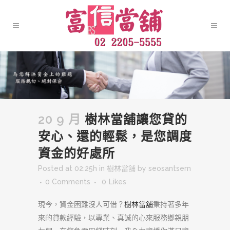
20 9 月
樹林當舖讓您貸的
安心、還的輕鬆，是您調度
資金的好處所
Posted at 02:25h
in
樹林當舖
by
seosantsem
0 Comments
0
Likes
現今，資金困難沒人可借？
樹林當舖
秉持著多年
來的貸款經驗，以專業、真誠的心來服務鄉親朋