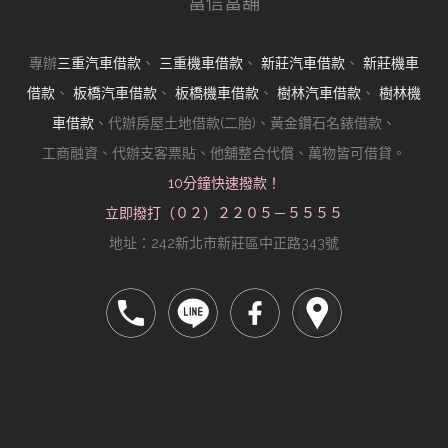
富信當舖
專辦
三重汽車借款
、
三重機車借款
、
新莊汽車借款
、
新莊機車
借款
、
板橋汽車借款
、
板橋機車借款
、
樹林汽車借款
、
樹林機
車借款
、代辦房屋土地借款(二胎)、黃金鑽石名錶借款、
工商融資、代辦支客票貼、他舖整合代償、萬物皆可借貸。
10分鐘快速撥款！
立即撥打（０２）２２０５－５５５５
地址：242新北市新莊區中正路343號