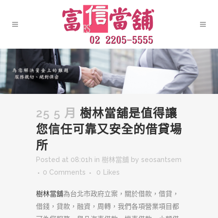
25 5 月
樹林當舖是值得讓
您信任可靠又安全的借貸場
所
Posted at 08:01h
in
樹林當舖
by
seosantsem
0 Comments
0
Likes
樹林當舖
為台北市政府立案，關於借款，借貸，
借錢，貸款，融資，周轉，我們各項營業項目都