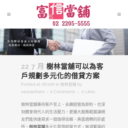
22 7 月
樹林當舖可以為客
戶規劃多元化的借貸方案
Posted at 06:00h
in
樹林當舖
by
seosantsem
0 Comments
0
Likes
樹林當舖秉持客戶至上、永續經營為原則，也深
刻體會現代人的生活壓力，更擴大服務範圍讓網
友們能快速尋求一個值得信賴、典當週轉的好處
所，
樹林當舖
多元化質借經營方式，無須繁瑣的