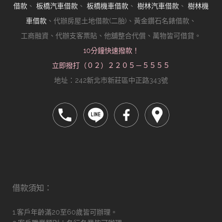
借款
、
板橋汽車借款
、
板橋機車借款
、
樹林汽車借款
、
樹林機
車借款
、代辦房屋土地借款(二胎)、黃金鑽石名錶借款、
工商融資、代辦支客票貼、他舖整合代償、萬物皆可借貸。
10分鐘快速撥款！
立即撥打（０２）２２０５－５５５５
地址：242新北市新莊區中正路343號
借款須知：
1.客戶年齡滿20至60歲皆可辦理。