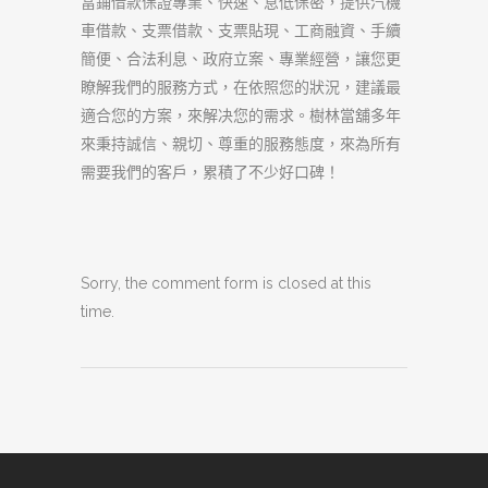
當鋪借款保證專業、快速、息低保密，提供汽機
車借款、支票借款、支票貼現、工商融資、手續
簡便、合法利息、政府立案、專業經營，讓您更
瞭解我們的服務方式，在依照您的狀況，建議最
適合您的方案，來解决您的需求。樹林當舖多年
來秉持誠信、親切、尊重的服務態度，來為所有
需要我們的客戶，累積了不少好口碑！
Sorry, the comment form is closed at this
time.