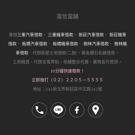
富信當舖
專辦
三重汽車借款
、
三重機車借款
、
新莊汽車借款
、
新莊機車
借款
、
板橋汽車借款
、
板橋機車借款
、
樹林汽車借款
、
樹林機
車借款
、代辦房屋土地借款(二胎)、黃金鑽石名錶借款、
工商融資、代辦支客票貼、他舖整合代償、萬物皆可借貸。
10分鐘快速撥款！
立即撥打（０２）２２０５－５５５５
地址：242新北市新莊區中正路343號