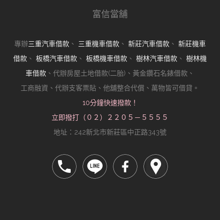
富信當舖
專辦
三重汽車借款
、
三重機車借款
、
新莊汽車借款
、
新莊機車
借款
、
板橋汽車借款
、
板橋機車借款
、
樹林汽車借款
、
樹林機
車借款
、代辦房屋土地借款(二胎)、黃金鑽石名錶借款、
工商融資、代辦支客票貼、他舖整合代償、萬物皆可借貸。
10分鐘快速撥款！
立即撥打（０２）２２０５－５５５５
地址：242新北市新莊區中正路343號