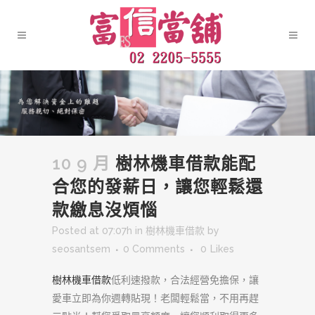
10 9 月
樹林機車借款能配
合您的發薪日，讓您輕鬆還
款繳息沒煩惱
Posted at 07:07h
in
樹林機車借款
by
seosantsem
0 Comments
0
Likes
樹林機車借款
低利速撥款，合法經營免擔保，讓
愛車立即為你週轉貼現！老闆輕鬆當，不用再趕