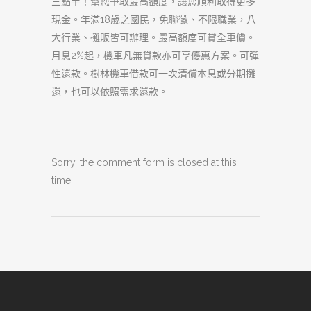
三點半！幫您爭取最高額度，讓您順利取得更多
現金。年滿18歲之國民，免聯徵、不限職業，八
大行業、攤販皆可辦理。最高額度可貸全車價。
月息2%起，機車凡無貸款亦可享優惠方案。可彈
性還款。樹林機車借款可一次清償本息或分期攤
還，也可以依照需求還款。
Sorry, the comment form is closed at this
time.