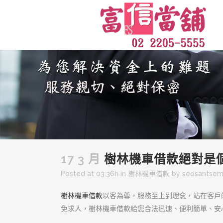
17 3 月
樹林機車借款絕對是
Posted at 03:36h
in
樹林機車借款
by
seosantse
樹林機車借款
以客為尊，服務至上到理念，站在客戶
免求人，樹林機車借款給您合法迅速、便利簡單、安