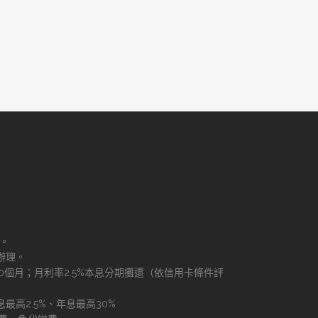
理。
辦理。
60個月；月利率2.5%本息分期攤還（依信用卡條件評
最高2.5%、年息最高30%