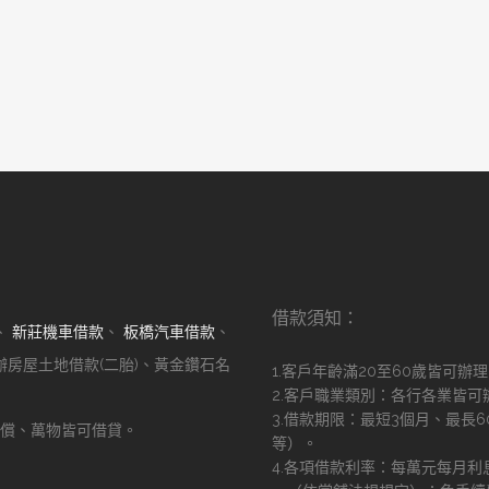
借款須知：
、
新莊機車借款
、
板橋汽車借款
、
辦房屋土地借款(二胎)、黃金鑽石名
1.客戶年齡滿20至60歲皆可辦
2.客戶職業類別：各行各業皆可
3.借款期限：最短3個月、最長
償、萬物皆可借貸。
等）。
！
4.各項借款利率：每萬元每月利息