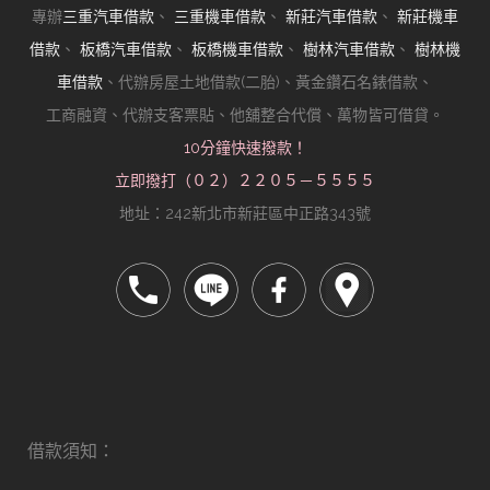
專辦
三重汽車借款
、
三重機車借款
、
新莊汽車借款
、
新莊機車
借款
、
板橋汽車借款
、
板橋機車借款
、
樹林汽車借款
、
樹林機
車借款
、代辦房屋土地借款(二胎)、黃金鑽石名錶借款、
工商融資、代辦支客票貼、他舖整合代償、萬物皆可借貸。
10分鐘快速撥款！
立即撥打（０２）２２０５－５５５５
地址：242新北市新莊區中正路343號
借款須知：