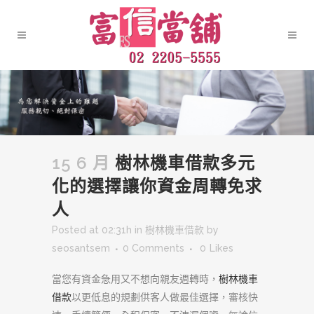
15 6 月
樹林機車借款多元
化的選擇讓你資金周轉免求
人
Posted at 02:31h
in
樹林機車借款
by
seosantsem
0 Comments
0
Likes
當您有資金急用又不想向親友週轉時，
樹林機車
借款
以更低息的規劃供客人做最佳選擇，審核快