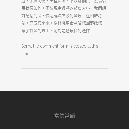
速，手續簡便、全程保密，不洩漏個資，無論信
用狀況如何，不論現金週轉的額度大小，我們絕
對幫您到底，快速解決欠錢的窘境，在困難時
刻，只要您來電，樹林機車借款陪您圓夢做您一
輩子資金的靠山，絕對是您最佳的選擇！
Sorry, the comment form is closed at this
time.
富信當舖