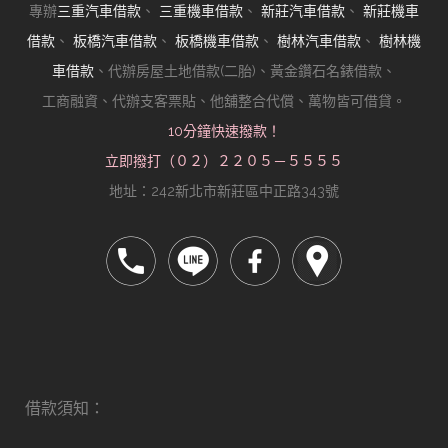
專辦
三重汽車借款
、
三重機車借款
、
新莊汽車借款
、
新莊機車
借款
、
板橋汽車借款
、
板橋機車借款
、
樹林汽車借款
、
樹林機
車借款
、代辦房屋土地借款(二胎)、黃金鑽石名錶借款、
工商融資、代辦支客票貼、他舖整合代償、萬物皆可借貸。
10分鐘快速撥款！
立即撥打（０２）２２０５－５５５５
地址：242新北市新莊區中正路343號
借款須知：