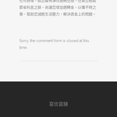
也可辦理，給您最有彈性週轉空間，在替您輕鬆
節省利息之餘，尚讓您增加週轉金，以備不時之
需，幫助您減輕生活壓力，解決資金上的問題。
Sorry, the comment form is closed at this
time.
富信當舖