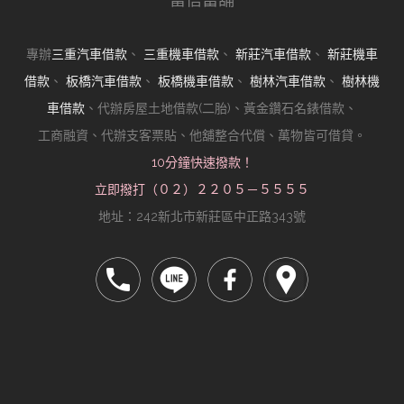
專辦
三重汽車借款
、
三重機車借款
、
新莊汽車借款
、
新莊機車
借款
、
板橋汽車借款
、
板橋機車借款
、
樹林汽車借款
、
樹林機
車借款
、代辦房屋土地借款(二胎)、黃金鑽石名錶借款、
工商融資、代辦支客票貼、他舖整合代償、萬物皆可借貸。
10分鐘快速撥款！
立即撥打（０２）２２０５－５５５５
地址：242新北市新莊區中正路343號