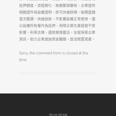
抵押額度，流程簡化，無需繁瑣審核，企業提供
相關證件與設備證明，即可快速辦理，板橋當鋪
當天鑑價、快速放款，不影響設備正常使用，僅
以設備所有權作為抵押，保障企業生產經營不受
影響，利率合理，還款期限靈活，全程保密企業
資訊，助力企業渡過資金難關，盘活閒置資產。
Sorry, the comment form is closed at this
time.
富信當舖