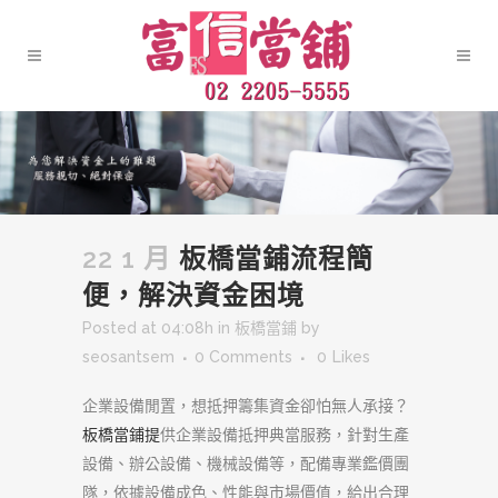
22 1 月
板橋當鋪流程簡
便，解決資金困境
Posted at 04:08h
in
板橋當鋪
by
seosantsem
0 Comments
0
Likes
企業設備閒置，想抵押籌集資金卻怕無人承接？
板橋當鋪提
供企業設備抵押典當服務，針對生產
設備、辦公設備、機械設備等，配備專業鑑價團
隊，依據設備成色、性能與市場價值，給出合理