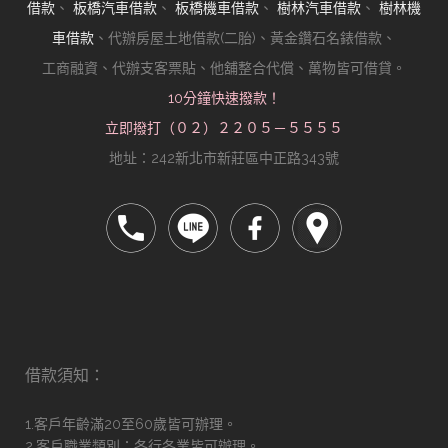
借款
、
板橋汽車借款
、
板橋機車借款
、
樹林汽車借款
、
樹林機
車借款
、代辦房屋土地借款(二胎)、黃金鑽石名錶借款、
工商融資、代辦支客票貼、他舖整合代償、萬物皆可借貸。
10分鐘快速撥款！
立即撥打（０２）２２０５－５５５５
地址：242新北市新莊區中正路343號
借款須知：
1.客戶年齡滿20至60歲皆可辦理。
2.客戶職業類別：各行各業皆可辦理。