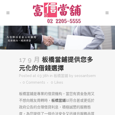
17 9 月
板橋當鋪提供您多
元化的借錢選擇
Posted at 03:38h
in
板橋當鋪
by
seosantsem
0 Comments
0
Likes
板橋當鋪是專業的借貸機构，當您有資金急用又
不想向親友周轉時，
板橋當鋪
以符合甚或更低於
政府公告的合理借貸利息，積極誠懇的服務態
度，為您提供了一個合法安全又迅速且服務品質