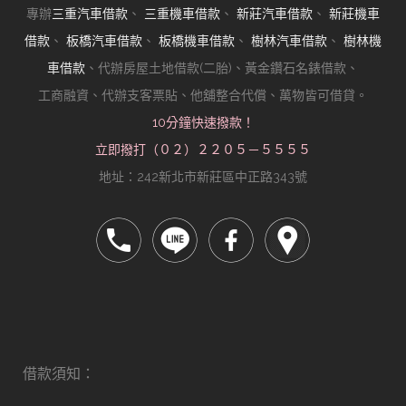
專辦
三重汽車借款
、
三重機車借款
、
新莊汽車借款
、
新莊機車
借款
、
板橋汽車借款
、
板橋機車借款
、
樹林汽車借款
、
樹林機
車借款
、代辦房屋土地借款(二胎)、黃金鑽石名錶借款、
工商融資、代辦支客票貼、他舖整合代償、萬物皆可借貸。
10分鐘快速撥款！
立即撥打（０２）２２０５－５５５５
地址：242新北市新莊區中正路343號
借款須知：