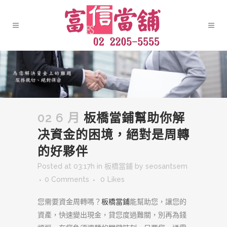
02 6 月
板橋當鋪幫助你解
决資金的困境，絕對是周轉
的好夥伴
Posted at 03:17h
in
板橋當鋪
by
seosantsem
0 Comments
0
Likes
您需要資金周轉嗎？
板橋當鋪
能幫助您，讓您的
資產，快速變出現金，貸您度過難關，別再為錢