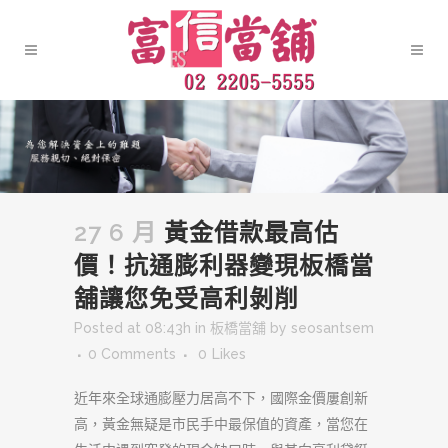
27 6 月
黃金借款最高估
價！抗通膨利器變現板橋當
舖讓您免受高利剝削
Posted at 08:43h
in
板橋當舖
by
seosantsem
0 Comments
0
Likes
近年來全球通膨壓力居高不下，國際金價屢創新
高，黃金無疑是市民手中最保值的資產，當您在