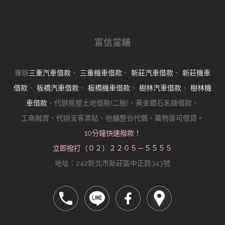
富信當舖
專辦
三重汽車借款
、
三重機車借款
、
新莊汽車借款
、
新莊機車
借款
、
板橋汽車借款
、
板橋機車借款
、
樹林汽車借款
、
樹林機
車借款
、代辦房屋土地借款(二胎)、黃金鑽石名錶借款、
工商融資、代辦支客票貼、他舖整合代償、萬物皆可借貸。
10分鐘快速撥款！
立即撥打（０２）２２０５－５５５５
地址：242新北市新莊區中正路343號