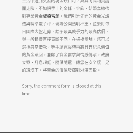
生活中遇到突發的現金缺口時，與其向高利貸鋌
而走險，不如把手上的金條、金飾、結婚套鍊帶
到專業黃金
板橋當舖
，我們引進先進的黃金光譜
儀與精準電子秤，現場公開透明秤重，並緊盯每
日國際大盤走勢，給予最具競爭力的最高估價，
與一般銀樓直接買斷不同，在板橋當舖，您可以
選擇典當借款，等手頭寬裕時再將具有紀念價值
的黃金贖回，兼顧了資金需求與情感傳承，政府
立案、月息超低、隨借隨還，讓您在安全感十足
的環境下，將黃金的價值發揮到淋漓盡致。
Sorry, the comment form is closed at this
time.