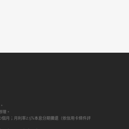
理。
辦理。
60個月；月利率2.5%本息分期攤還（依信用卡條件評