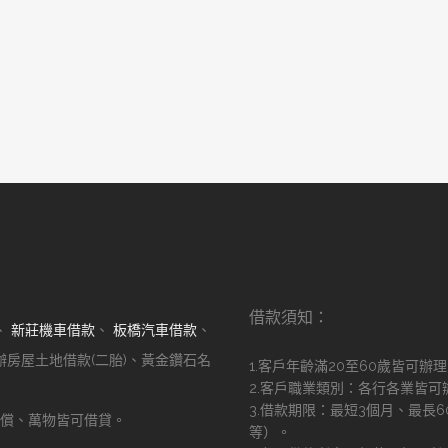
借款須知：
、
新莊機車借款
、
板橋汽車借款
、
辦房屋土地借款(二胎)、黃金鑽石名
1.客戶年齡滿20至60歲皆可辦
2.客戶職業類別：各行各業皆可
3.借款期限：最短3個月、最長
償、萬物皆可借貸。
等）。