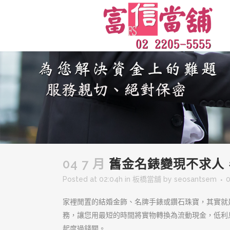
04 7 月
舊金名錶變現不求人
Posted at 02:04h
in
板橋當舖
by
seosantsem
家裡閒置的結婚金飾、名牌手錶或鑽石珠寶，其實就
務，讓您用最短的時間將實物轉換為流動現金，低利
起度過錢關。