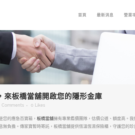
首頁
最新消息
營業
，來板橋當舖開啟您的隱形金庫
0 Comments
0
Likes
是您的應急百寶箱，
板橋當舖
擁有專業鑑價團隊，估價公道、額度高。我
息無負擔。傳家寶暫時寄託，板橋當舖提供恆溫恆濕保險櫃，守護您的珍