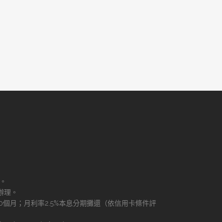
理。
辦理。
60個月；月利率2.5%本息分期攤還（依信用卡條件評