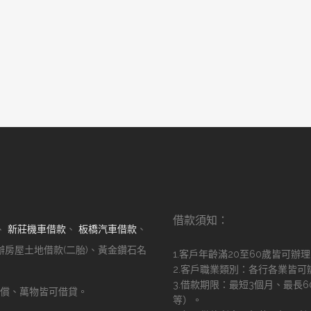
借款須知：
、
新莊機車借款
、
板橋汽車借款
、
辦房屋土地借款(二胎)、黃金鑽石名
1.客戶年齡滿20至60歲皆可辦
2.客戶職業類別：各行各業皆可
3.借款期限：最短3個月、最長
償、萬物皆可借貸。
等）。