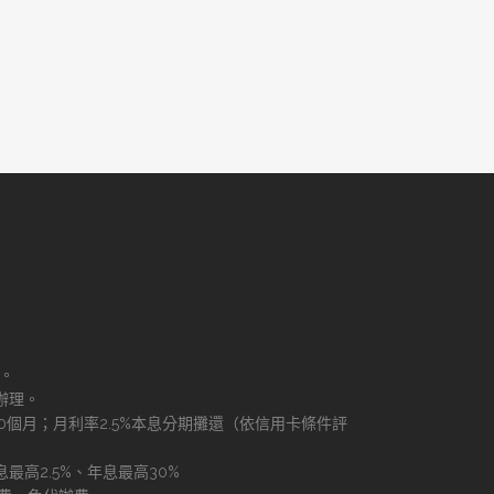
理。
辦理。
60個月；月利率2.5%本息分期攤還（依信用卡條件評
最高2.5%、年息最高30%