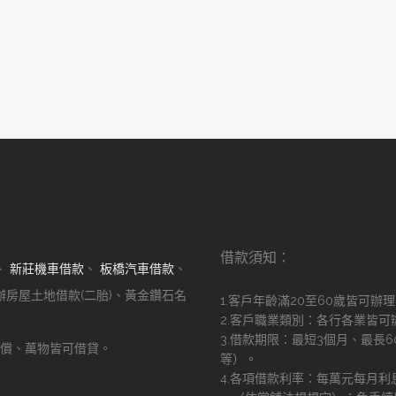
借款須知：
、
新莊機車借款
、
板橋汽車借款
、
辦房屋土地借款(二胎)、黃金鑽石名
1.客戶年齡滿20至60歲皆可辦
2.客戶職業類別：各行各業皆可
3.借款期限：最短3個月、最長
償、萬物皆可借貸。
等）。
！
4.各項借款利率：每萬元每月利息