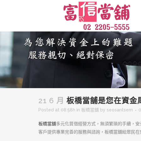
21 6 月
板橋當舖是您在資金
Posted at 08:58h
in
板橋當舖
by
seosantsem
板橋當舖
多元化質借經營方式，無須繁瑣的手續，安
客戶提供專業完善的服務與諮詢，板橋當舖給眾民在