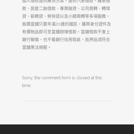
個人理財提供解決方案，提供汽車借款、機車借
款、房屋二胎借款、專案融資、公司周轉、轉增
貸、薪轉貸、勞保貸以及小額周轉等多項服務，
板橋當舖只要年滿20歲的國民，攜帶身分證件及
有價物品即可至當舖辦理借款，當鋪借款不會上
銀行聯徵，也不看銀行信用瑕疵，抵押品須符合
當舖業法規範。
Sorry, the comment form is closed at this
time.