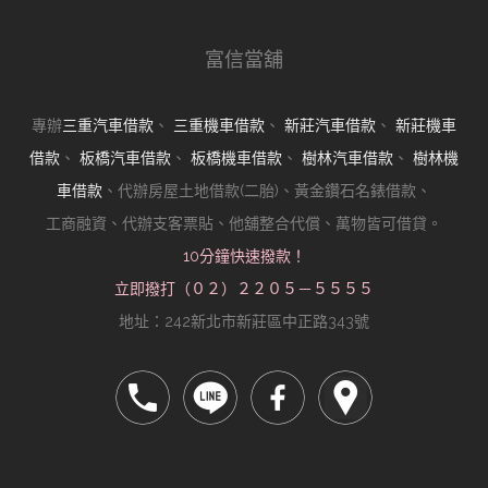
富信當舖
專辦
三重汽車借款
、
三重機車借款
、
新莊汽車借款
、
新莊機車
借款
、
板橋汽車借款
、
板橋機車借款
、
樹林汽車借款
、
樹林機
車借款
、代辦房屋土地借款(二胎)、黃金鑽石名錶借款、
工商融資、代辦支客票貼、他舖整合代償、萬物皆可借貸。
10分鐘快速撥款！
立即撥打（０２）２２０５－５５５５
地址：242新北市新莊區中正路343號