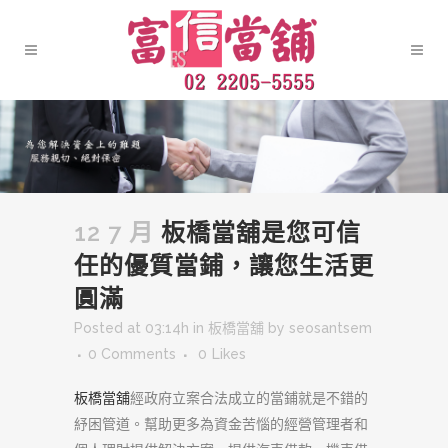
12 7 月
板橋當舖是您可信
任的優質當鋪，讓您生活更
圓滿
Posted at 03:14h
in
板橋當舖
by
seosantsem
0 Comments
0
Likes
板橋當舖
經政府立案合法成立的當鋪就是不錯的
紓困管道。幫助更多為資金苦惱的經營管理者和