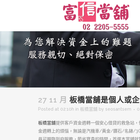
27 11 月
板橋當舖是個人或企
Posted at 02:10h
in
板橋當舖
by
seosantsem
0
板橋當舖
提供客戶資金週轉一個安心借貸的救急站，
金週轉上的煩惱，無論是汽機車/黃金/鑽石/名錶/
員可親臨到府服務，節省寶貴的時間，首選本當鋪就