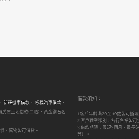
借款須知：
、
新莊機車借款
、
板橋汽車借款
、
辦房屋土地借款(二胎)、黃金鑽石名
1.客戶年齡滿20至60歲皆可辦
2.客戶職業類別：各行各業皆可
3.借款期限：最短3個月、最長
償、萬物皆可借貸。
等）。