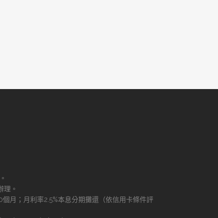
理。
辦理。
60個月；月利率2.5%本息分期攤還（依信用卡條件評