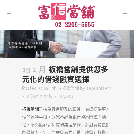
19 1 月
板橋當舖提供您多
元化的借錢融資選擇
Posted at 02:33h
in
板橋當舖
by
seosantsem
0 Comments
0
Likes
板橋當舖
秉持為客戶服務的精神，為您提供更方
便的週轉手段，讓您不必為銀行的高門檻而煩
惱，不必擔心高利貸的無理壓榨，針對資質良好
的借款人不定期開展免息券活動，讓您在輕鬆、