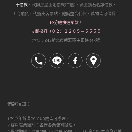
車借款
、代辦房屋土地借款(二胎)、黃金鑽石名錶借款、
工商融資、代辦支客票貼、他舖整合代償、萬物皆可借貸。
10分鐘快速撥款！
立即撥打（０２）２２０５－５５５５
地址：242新北市新莊區中正路343號
借款須知：
1.客戶年齡滿20至60歲皆可辦理。
2.客戶職業類別：各行各業皆可辦理。
3.借款期限：最短3個月、最長60個月；月利率2.5%本息分期攤