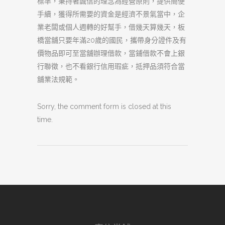
標準，秉持著誠信的理念為經營原則，提供簡便
手續，獲得所需要的資金是經濟不景氣當中，企
業老闆或個人週轉的好幫手，借幾天算幾天，板
橋當舖只要年滿20歲的國民，攜帶身分證件及有
價物品即可至當舖辦理借款，當鋪借款不會上銀
行聯徵，也不看銀行信用瑕疵，抵押品須符合當
舖業法規範。
Sorry, the comment form is closed at this
time.