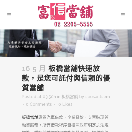
16 5 月
板橋當舖快速放
款，是您可託付與信賴的優
質當舖
Posted at 03:50h
in
板橋當舖
by
seosantsem
0 Comments
0
Likes
板橋當舖
專營汽車借款，企業貸款，支票貼現等
融資服務，所有借款程序皆按照政府明定之法規