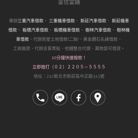
富信當舖
專辦
三重汽車借款
、
三重機車借款
、
新莊汽車借款
、
新莊機車
借款
、
板橋汽車借款
、
板橋機車借款
、
樹林汽車借款
、
樹林機
車借款
、代辦房屋土地借款(二胎)、黃金鑽石名錶借款、
工商融資、代辦支客票貼、他舖整合代償、萬物皆可借貸。
10分鐘快速撥款！
立即撥打（０２）２２０５－５５５５
地址：242新北市新莊區中正路343號