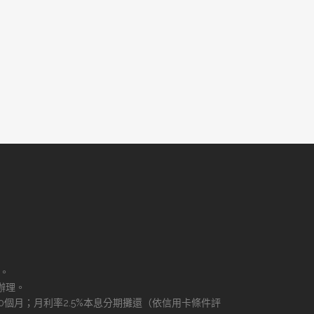
理。
辦理。
60個月；月利率2.5%本息分期攤還（依信用卡條件評