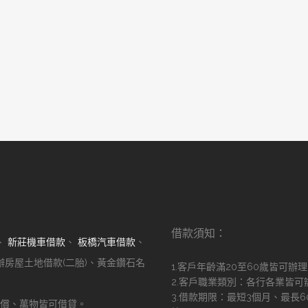
借款須知：
、
新莊機車借款
、
板橋汽車借款
、
辦房屋土地借款(二胎)、黃金鑽石名
1.客戶年齡滿20至60歲皆可辦
2.客戶職業類別：各行各業皆可
3.借款期限：最短3個月、最長
償、萬物皆可借貸。