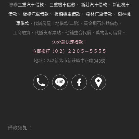
專辦
三重汽車借款
、
三重機車借款
、
新莊汽車借款
、
新莊機車
借款
、
板橋汽車借款
、
板橋機車借款
、
樹林汽車借款
、
樹林機
車借款
、代辦房屋土地借款(二胎)、黃金鑽石名錶借款、
工商融資、代辦支客票貼、他舖整合代償、萬物皆可借貸。
10分鐘快速撥款！
立即撥打（０２）２２０５－５５５５
地址：242新北市新莊區中正路343號
借款須知：